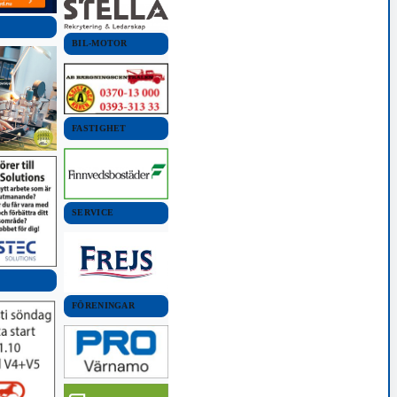
BIL-MOTOR
FASTIGHET
SERVICE
FÖRENINGAR
som kan kämpa mot en hela
Njöt av utsikten i Borgarbacken.
3/11
här försökte i alla fall.