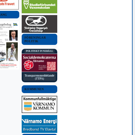
MANG
FÖRENINGAR
POLITIK
POLITISKT INNEHÅLL
Transparensmeddelande
(TTPA)
KOMMUNEN