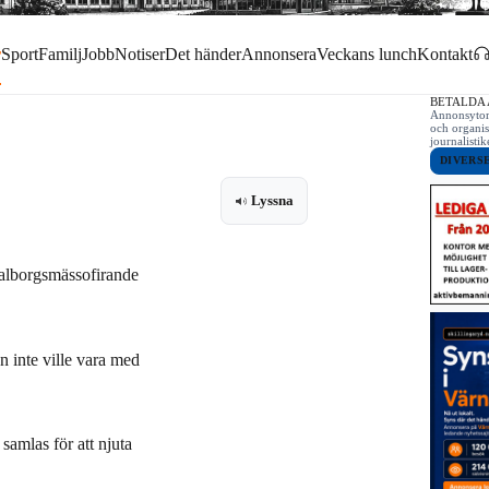
r
Sport
Familj
Jobb
Notiser
Det händer
Annonsera
Veckans lunch
Kontakt
BETALDA
Annonsytor 
och organis
journalist
DIVERS
Lyssna
 Valborgsmässofirande
n inte ville vara med
amlas för att njuta