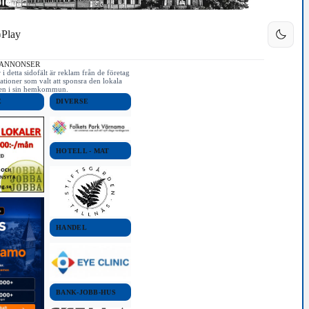
Play
 ANNONSER
i detta sidofält är reklam från de företag
ationer som valt att sponsra den lokala
iken i sin hemkommun.
E
DIVERSE
HOTELL - MAT
HANDEL
BANK-JOBB-HUS