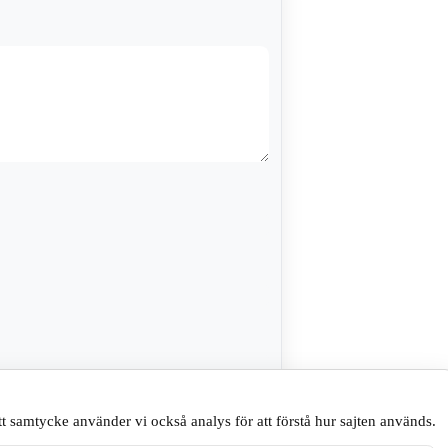
sare till nästa gång jag skriver en
t samtycke använder vi också analys för att förstå hur sajten används.