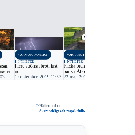
›
VÄRNAMO KOMMUN
VÄRNAMO KOMMUN
VÄRNAMO K
NYHETER
NYHETER
NYHETER
rasan
Flera strömavbrott just
Flicka brände sig på
Avföring på
nader
nu
bänk i Åbroparken
14 oktober,
:03
1 september, 2019 11:57
22 maj, 2018 11:30
♢
Håll en god ton.
Skriv sakligt och respektfullt.