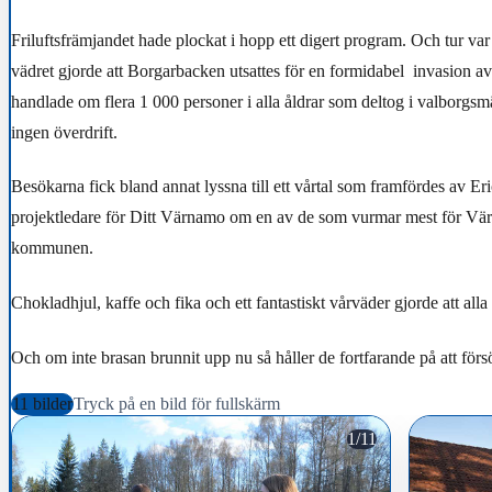
Friluftsfrämjandet hade plockat i hopp ett digert program. Och tur var 
vädret gjorde att Borgarbacken utsattes för en formidabel invasion av 
handlade om flera 1 000 personer i alla åldrar som deltog i valborgsm
ingen överdrift.
Besökarna fick bland annat lyssna till ett vårtal som framfördes av Er
projektledare för Ditt Värnamo om en av de som vurmar mest för Vär
kommunen.
Chokladhjul, kaffe och fika och ett fantastiskt vårväder gjorde att alla 
Och om inte brasan brunnit upp nu så håller de fortfarande på att förs
11 bilder
Tryck på en bild för fullskärm
1/11