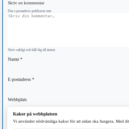
Skriv en kommentar
Din e-postadress publiceras inte.
Kommentar
Skriv sakligt och håll dig till ämnet.
Namn
*
E-postadress
*
Webbplats
Kakor på webbplatsen
Spara mitt namn, min e-postadress och webbplats i denna webblä
Vi använder nödvändiga kakor för att sidan ska fungera. Med dit
kommentar.