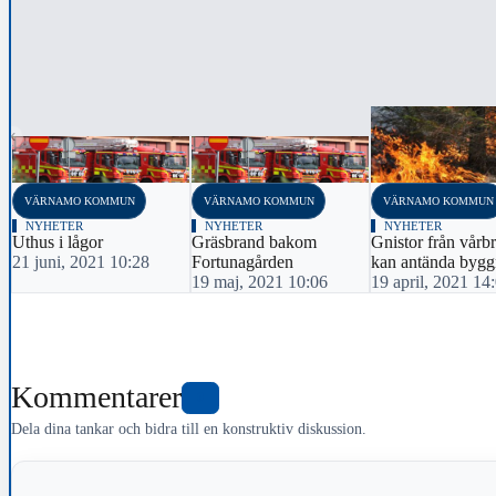
‹
VÄRNAMO KOMMUN
VÄRNAMO KOMMUN
VÄRNAMO KOMMUN
NYHETER
NYHETER
NYHETER
Uthus i lågor
Gräsbrand bakom
Gnistor från vårb
21 juni, 2021 10:28
Fortunagården
kan antända bygg
19 maj, 2021 10:06
19 april, 2021 14
Kommentarer
0
Dela dina tankar och bidra till en konstruktiv diskussion.