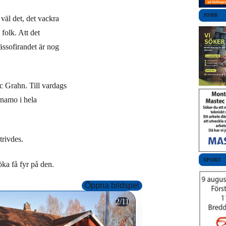
JOBB
väl det, det vackra
folk. Att det
ässofirandet är nog
ic Grahn. Till vardags
namo i hela
trivdes.
SPORT
öka få fyr på den.
Öppna bildspel
Finns inte många brasor 
2/11
flaska tändvätska. Men den 