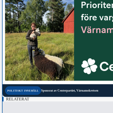
Sponsrat av
Centerpartiet, Värnamokretsen
POLITISKT INNEHÅLL
RELATERAT