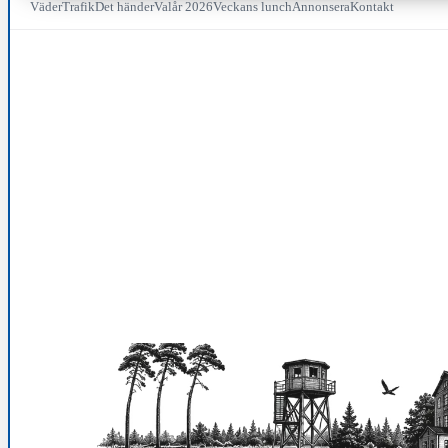
Väder
Trafik
Det händer
Valår 2026
Veckans lunch
Annonsera
Kontakt