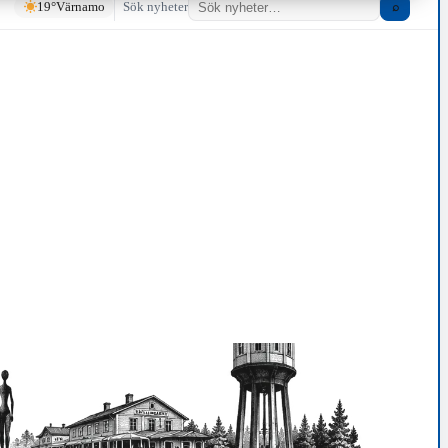
19°
Värnamo
Sök nyheter
⌕