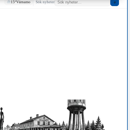
15°
Värnamo
Sök nyheter
⌕