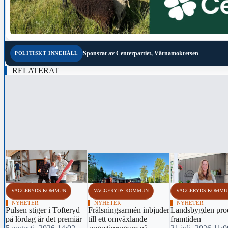
Sponsrat av
Centerpartiet, Värnamokretsen
POLITISKT INNEHÅLL
RELATERAT
‹
VAGGERYDS KOMMUN
VAGGERYDS KOMMUN
VAGGERYDS KOMMU
NYHETER
NYHETER
NYHETER
Pulsen stiger i Tofteryd –
Frälsningsarmén inbjuder
Landsbygden pro
på lördag är det premiär
till ett omväxlande
framtiden