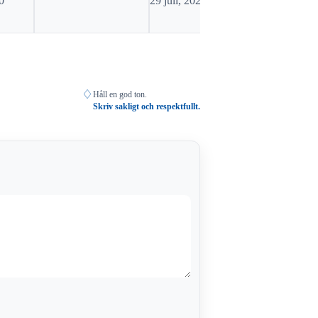
0
29 juli, 2026 07:15
rabatthäfte
28 juli, 20
♢
Håll en god ton.
Skriv sakligt och respektfullt.