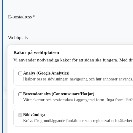
E-postadress
*
Webbplats
Kakor på webbplatsen
Spara mitt namn, min e-postadress och webbplats i denna webblä
Vi använder nödvändiga kakor för att sidan ska fungera. Med dit
kommentar.
Analys (Google Analytics)
Hjälper oss se sidvisningar, navigering och hur annonser används
Beteendeanalys (Contentsquare/Hotjar)
Värmekartor och sessionsdata i aggregerad form. Inga formulärfäl
Fristående webbtidningsföretag grundat 1991 som sedan 2002 ger u
Nödvändiga
Krävs för grundläggande funktioner som regionsval och säkerhet