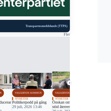
Transparensmeddelande (TTPA)
Fler
›
N
VAGGERYDS KOMMUN
VAGGERYDS KOMMUN
VAGGERYDS
NYHETER
NYHETER
NYHETER
ducerar
Politikerpodd på gång
Önskan om ekonomiskt
Pensionärer
29 juli, 2026 13:46
stöd återremitterades
Det blev bar