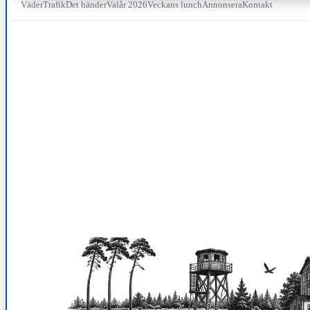
Väder
Trafik
Det händer
Valår 2026
Veckans lunch
Annonsera
Kontakt