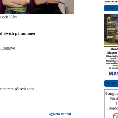
JOBB
er och Kåre
med Swish på nummer
llingaryd.
SPORT
enumerera på och som
Dela det här