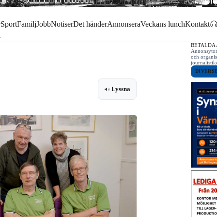
r
Sport
Familj
Jobb
Notiser
Det händer
Annonsera
Veckans lunch
Kontakt
BETALDA
Annonsytor 
och organis
journalist
DIVERS
Lyssna