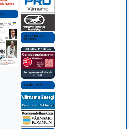
MANG
FÖRENINGAR
POLITIK
POLITISKT INNEHÅLL
Transparensmeddelande
(TTPA)
KOMMUNEN