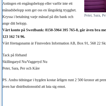
Antingen ett engångsbelopp eller varför inte ett
månadsbelopp som ger oss en långsiktig trygghet.
Peter, Sara, P
Kryssa i betalning varje månad på din bank och
ange ditt belopp.
Vårt konto på Swedbank: 8150-5964 395 765-8, går även bra 
123 162 74 96.
Vårt företagsnamn är Finnveden Information AB, Box 91, 568 22 Ski
Tack på förhand
Skillingaryd Nu/Vaggeryd Nu
Peter, Sara, Per och Kåre
PS. Andra tidningar i bygden kostar årligen runt 2 500 kronor att pr
även har distributionsstöd att luta sig emot.