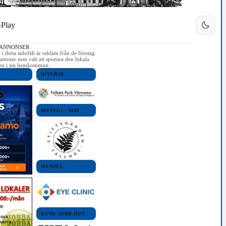
Play
 ANNONSER
i detta sidofält är reklam från de företag
ationer som valt att sponsra den lokala
iken i sin hemkommun.
E
DIVERSE
HOTELL - MAT
HANDEL
BANK-JOBB-HUS