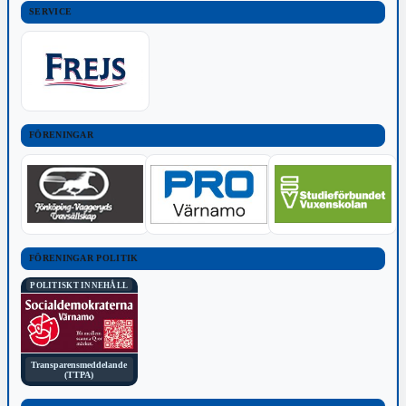
SERVICE
FÖRENINGAR
FÖRENINGAR POLITIK
POLITISKT INNEHÅLL
Transparensmeddelande
(TTPA)