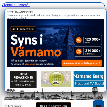
Hoppa till innehåll
BETALDA ANNONSER
Dessa annonsytor är betald reklam från företag och organisationer som sponsrar den
lokala journalistiken.
17°
Värnamo