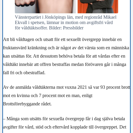
Vänsterpartiet i Jönköpings län, med regionråd Mikael
Ekvall i spetsen, lämnar in motion om avgiftsfri vård
för våldtäktsoffer. Bilder: Pressbilder
Att bli våldtagen och utsatt för ett sexuellt övergrepp innebär en
fruktansvärd kränkning och är något av det värsta som en människa
kan utsättas för. Att dessutom behöva betala för att vårdas efter en
våldtäkt innebär att offren bestraffas medan förövaren går i många
fall fri och obestraffad.
Av de anmälda våldtäkterna mot vuxna 2021 så var 93 procent brott
mot en kvinna och 7 procent mot en man, enligt
Brottsförebyggande rådet.
– Många som utsätts för sexuella övergrepp får i dag själva betala
avgifter för vård, stöd och eftervård kopplade till övergreppet. Det