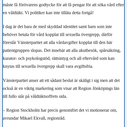
måste få förövarens godtycke för att få pengar för att söka vård efter
en våldtäkt. Vi politiker kan inte tillåta detta fortgå!
I dag är det bara de med skyddad identitet samt barn som inte
behöver betala för vård kopplat till sexuella övergrepp, därför
föreslår Vänsterpartiet att alla vårdavgifter kopplat till den här
patientgruppen slopas. Det innebär att alla akutbesök, spårsäkring,
kurator- och psykologstöd, rättsintyg och all eftervård som kan
knytas till sexuella övergrepp skall vara avgiftsfria.
Vänsterpartiet anser att ett sådant beslut är skäligt i sig men att det
också är en viktig markering som visar att Region Jönköpings län
till fullo står på våldtäktsoffrets sida.
– Region Stockholm har precis genomfört det vi motionerar om,
avrundar Mikael Ekvall, regionråd.