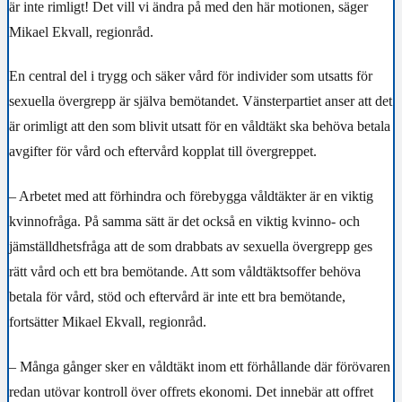
är inte rimligt! Det vill vi ändra på med den här motionen, säger
Mikael Ekvall, regionråd.
En central del i trygg och säker vård för individer som utsatts för
sexuella övergrepp är själva bemötandet. Vänsterpartiet anser att det
är orimligt att den som blivit utsatt för en våldtäkt ska behöva betala
avgifter för vård och eftervård kopplat till övergreppet.
– Arbetet med att förhindra och förebygga våldtäkter är en viktig
kvinnofråga. På samma sätt är det också en viktig kvinno- och
jämställdhetsfråga att de som drabbats av sexuella övergrepp ges
rätt vård och ett bra bemötande. Att som våldtäktsoffer behöva
betala för vård, stöd och eftervård är inte ett bra bemötande,
fortsätter Mikael Ekvall, regionråd.
– Många gånger sker en våldtäkt inom ett förhållande där förövaren
redan utövar kontroll över offrets ekonomi. Det innebär att offret