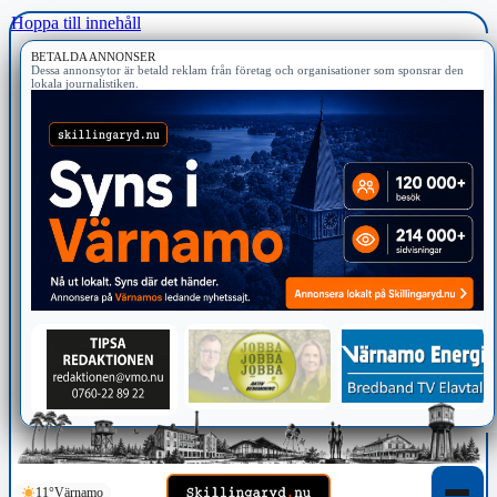
Hoppa till innehåll
BETALDA ANNONSER
Dessa annonsytor är betald reklam från företag och organisationer som sponsrar den
lokala journalistiken.
11°
Värnamo