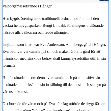
Valborgsmässofirande i Hånger.
Hembygdsförening hade traditionellt ordnat med firande i den
vackra hembygdsparken. Bengt Lindahl, föreningens ordförande
hälsade alla välkomna och ledde allsången.
Inbjuden som talare var Eva Andersson, Annebergs gård i Hånger.
Eva bedriver verksamhet på sin och maken Görans gård för att
människor med särskilda behov skall kunna sysselsättas utifrån sin
förmåga.
Hon berättade lite om denna verksamhet och på ett positivt sätt
berättade hon också om sin inställning till det mesta och sin syn på
vårens ankomst.
Det hurrade för våren och på Evas förslag utförde de drygt 60 som
kommit till parken ”vågen” som innebar många skratt och