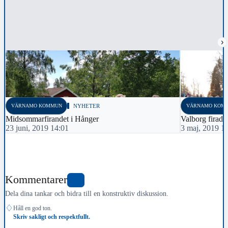
›
VÄRNAMO KOMMUN
NYHETER
VÄRNAMO KOM
Midsommarfirandet i Hånger
Valborg firade
23 juni, 2019 14:01
3 maj, 2019 1
Kommentarer
0
Dela dina tankar och bidra till en konstruktiv diskussion.
♢
Håll en god ton.
Skriv sakligt och respektfullt.