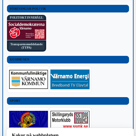
FÖRENINGAR POLITIK
POLITISKT INNEHÅLL
Transparensmeddelande
(TTPA)
KOMMUNEN
SPORT
Kakor på webbplatsen