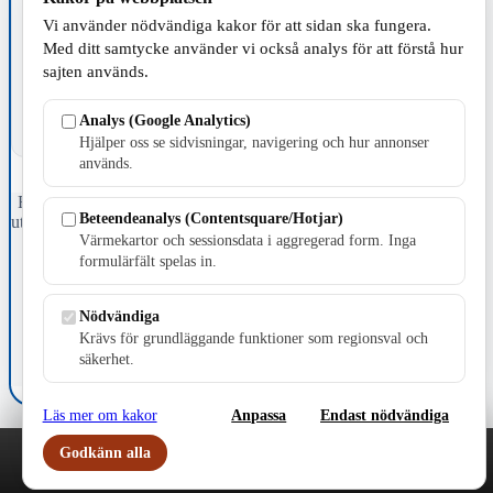
TILLVERKNING
Vi använder nödvändiga kakor för att sidan ska fungera.
Med ditt samtycke använder vi också analys för att förstå hur
sajten används.
Analys (Google Analytics)
Hjälper oss se sidvisningar, navigering och hur annonser
används.
Fristående webbtidningsföretag grundat 1991 som sedan 2002 ger
Beteendeanalys (Contentsquare/Hotjar)
ut tidningen Skillingaryd.nu och 2010 lanserades Värnamo.nu. Från
Värmekartor och sessionsdata i aggregerad form. Inga
april 2026 omfattar Skillingaryd.nu tre kommuner: Gnosjö,
Värnamo och Vaggeryds kommun.
formulärfält spelas in.
Kontakta oss
Nödvändiga
E-post: redaktionen@skillingaryd.nu
Postadress: Gisslaköp 1, 568 92 Skillingaryd
Krävs för grundläggande funktioner som regionsval och
säkerhet.
Kakinställningar
Läs mer om kakor
Anpassa
Endast nödvändiga
Godkänn alla
Play
Nyheter
Sport
Familj
Meny