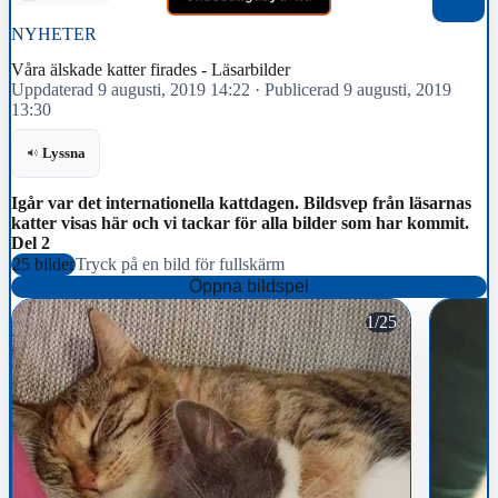
NYHETER
Våra älskade katter firades - Läsarbilder
Uppdaterad 9 augusti, 2019 14:22
·
Publicerad 9 augusti, 2019
13:30
Lyssna
Igår var det internationella kattdagen. Bildsvep från läsarnas
katter visas här och vi tackar för alla bilder som har kommit.
Del 2
25 bilder
Tryck på en bild för fullskärm
Öppna bildspel
1/25