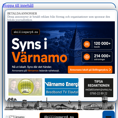
Hoppa till innehåll
BETALDA ANNONSER
Dessa annonsytor är betald reklam från företag och organisationer som sponsrar den
lokala journalistiken.
17°
Värnamo