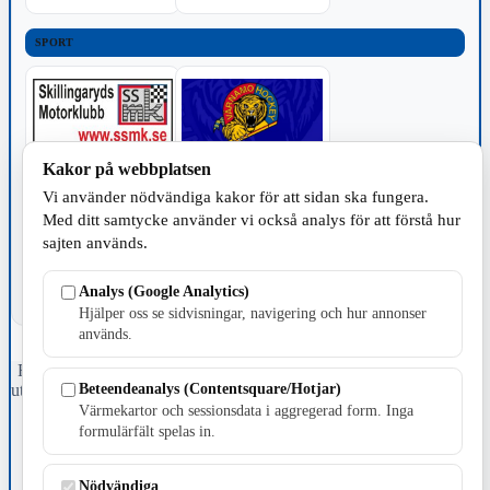
SPORT
Kakor på webbplatsen
TILLVERKNING
Vi använder nödvändiga kakor för att sidan ska fungera.
Med ditt samtycke använder vi också analys för att förstå hur
sajten används.
Analys (Google Analytics)
Hjälper oss se sidvisningar, navigering och hur annonser
används.
Fristående webbtidningsföretag grundat 1991 som sedan 2002 ger
Beteendeanalys (Contentsquare/Hotjar)
ut tidningen Skillingaryd.nu och 2010 lanserades Värnamo.nu. Från
april 2026 omfattar Skillingaryd.nu tre kommuner: Gnosjö,
Värmekartor och sessionsdata i aggregerad form. Inga
Värnamo och Vaggeryds kommun.
formulärfält spelas in.
Kontakta oss
E-post: redaktionen@skillingaryd.nu
Nödvändiga