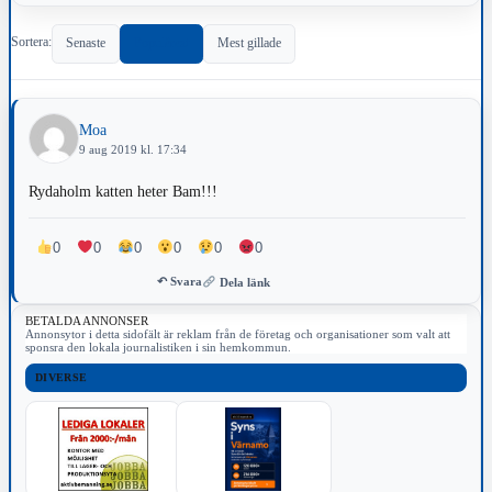
Sortera:
Senaste
Populärast
Mest gillade
Moa
9 aug 2019 kl. 17:34
Rydaholm katten heter Bam!!!
0
0
0
0
0
0
↶ Svara
Dela länk
BETALDA ANNONSER
Annonsytor i detta sidofält är reklam från de företag och organisationer som valt att
sponsra den lokala journalistiken i sin hemkommun.
DIVERSE