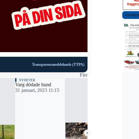
EVENE
Transparensmeddelande (TTPA)
Fler
NYHETER
NYHETER
Varg dödade hund
Varg dödade
31 januari, 2023 11:15
Strömsnäsb
5 oktober, 
›