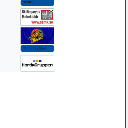
SPORT
VÄRNAMO KOMMUN
VÄRNAMO KOMMUN
NYHETER
NYHETER
Bildextra: Polisen jagade
Varg dödade kalv
kalv
25 augusti, 2015 02:00
28 september, 2019
16:35
TILLVERKNING