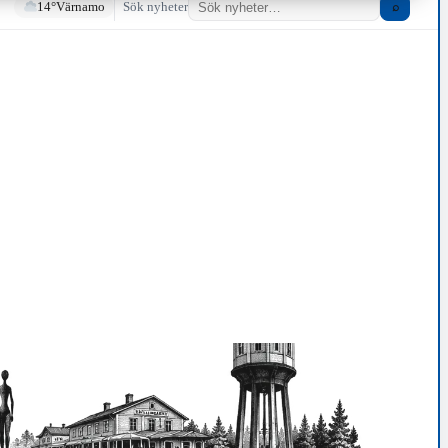
14°
Värnamo
Sök nyheter
⌕