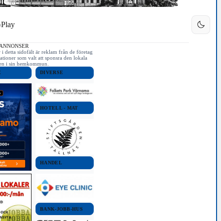
Play
 ANNONSER
i detta sidofält är reklam från de företag
ationer som valt att sponsra den lokala
iken i sin hemkommun.
E
DIVERSE
HOTELL - MAT
HANDEL
BANK-JOBB-HUS