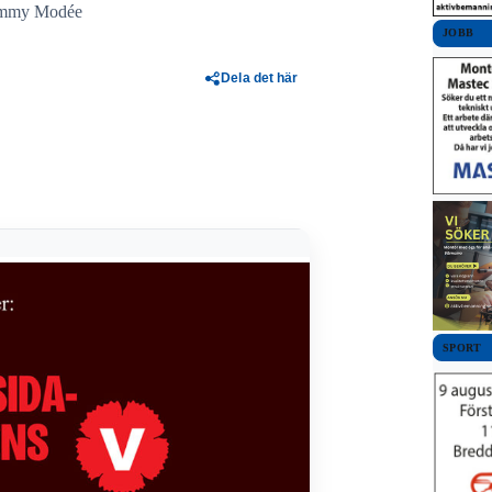
immy Modée
JOBB
Dela det här
SPORT