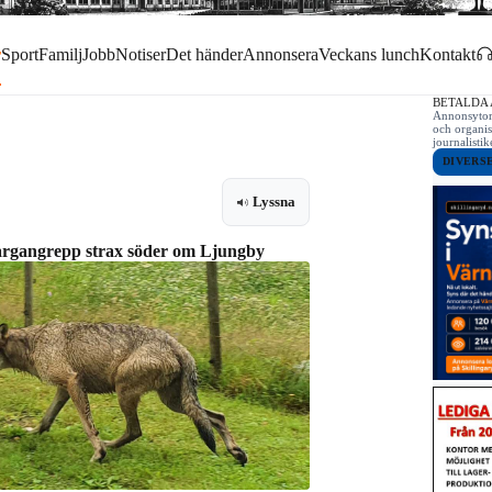
r
Sport
Familj
Jobb
Notiser
Det händer
Annonsera
Veckans lunch
Kontakt
BETALDA
Annonsytor 
och organis
journalist
DIVERS
Lyssna
 vargangrepp strax söder om Ljungby