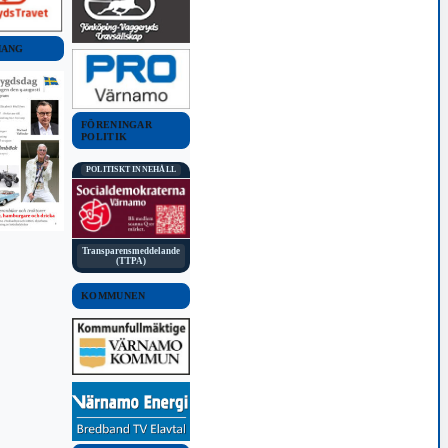
MANG
FÖRENINGAR
POLITIK
POLITISKT INNEHÅLL
Transparensmeddelande
(TTPA)
 två tackor i
ruk
KOMMUNEN
2022 15:00