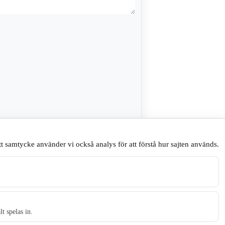
sare till nästa gång jag skriver en
t samtycke använder vi också analys för att förstå hur sajten används.
.
t spelas in.
t tidningen Skillingaryd.nu och 2010 lanserades Värnamo.nu. Från apr
Gnosjö, Värnamo och Vaggeryds kommun.