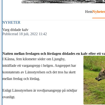
Hem
Nyhete
NYHETER
Varg dödade kalv
Publicerad 18 juli, 2022 11:42
Natten mellan fredagen och lördagen dödades en kalv efter ett
I Kånna, fem kilometer söder om Ljungby,
inträffade ett vargangrepp i helgen. Angreppet har
konstaterats av Länsstyrelsen och det tros ha skett
mellan fredag och lördag.
Enligt Länsstyrelsen är rovdjursangrepp på nötdjur
ovanligt.