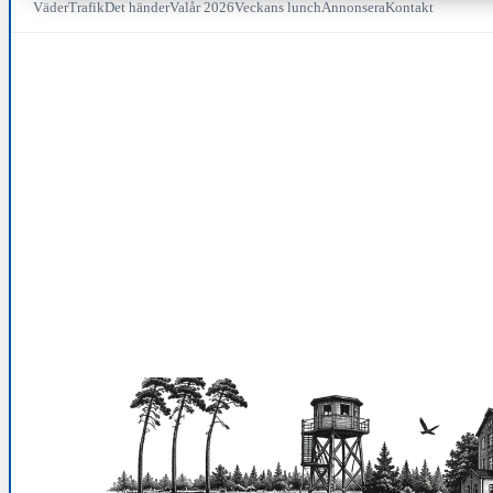
Väder
Trafik
Det händer
Valår 2026
Veckans lunch
Annonsera
Kontakt