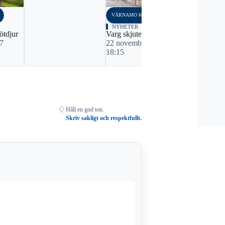
VÄRNAMO KOMMUN
NYHETER
ötdjur
Varg skjuten i Ljungby
17
22 november, 2022
18:15
♢
Håll en god ton.
Skriv sakligt och respektfullt.