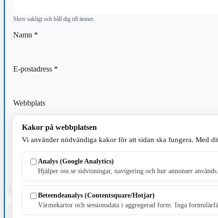
Skriv sakligt och håll dig till ämnet.
Namn
*
E-postadress
*
Webbplats
Kakor på webbplatsen
Spara mitt namn, min e-postadress och webbplats i denna webblä
Vi använder nödvändiga kakor för att sidan ska fungera. Med dit
kommentar.
Analys (Google Analytics)
Hjälper oss se sidvisningar, navigering och hur annonser används
Beteendeanalys (Contentsquare/Hotjar)
Värmekartor och sessionsdata i aggregerad form. Inga formulärfäl
Fristående webbtidningsföretag grundat 1991 som sedan 2002 ger u