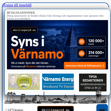
Hoppa till innehåll
BETALDA ANNONSER
Dessa annonsytor är betald reklam från företag och organisationer som sponsrar den
lokala journalistiken.
14°
Värnamo