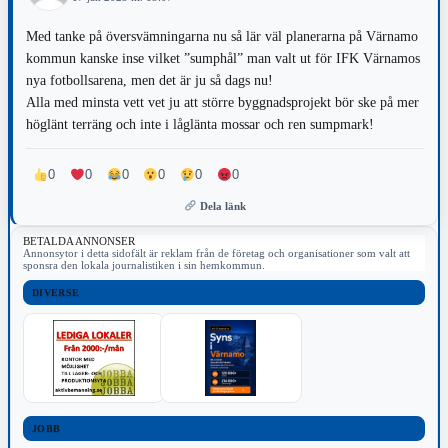
Med tanke på översvämningarna nu så lär väl planerarna på Värnamo
kommun kanske inse vilket ”sumphål” man valt ut för IFK Värnamos
nya fotbollsarena, men det är ju så dags nu!
Alla med minsta vett vet ju att större byggnadsprojekt bör ske på mer
höglänt terräng och inte i låglänta mossar och ren sumpmark!
0
0
0
0
0
0
Dela länk
BETALDA ANNONSER
Annonsytor i detta sidofält är reklam från de företag och organisationer som valt att
sponsra den lokala journalistiken i sin hemkommun.
DIVERSE
JOBB