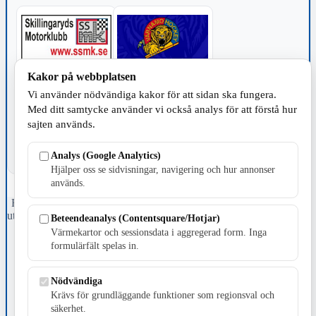
Kakor på webbplatsen
TILLVERKNING
Vi använder nödvändiga kakor för att sidan ska fungera.
Med ditt samtycke använder vi också analys för att förstå hur
sajten används.
Analys (Google Analytics)
Hjälper oss se sidvisningar, navigering och hur annonser
används.
Fristående webbtidningsföretag grundat 1991 som sedan 2002 ger
ut tidningen Skillingaryd.nu och 2010 lanserades Värnamo.nu. Från
Beteendeanalys (Contentsquare/Hotjar)
april 2026 omfattar Skillingaryd.nu tre kommuner: Gnosjö,
Värmekartor och sessionsdata i aggregerad form. Inga
Värnamo och Vaggeryds kommun.
formulärfält spelas in.
Kontakta oss
E-post: redaktionen@skillingaryd.nu
Nödvändiga
Postadress: Gisslaköp 1, 568 92 Skillingaryd
Krävs för grundläggande funktioner som regionsval och
säkerhet.
Kakinställningar