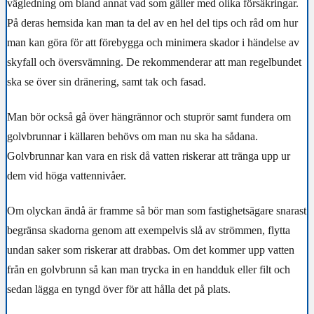
vägledning om bland annat vad som gäller med olika försäkringar.
På deras hemsida kan man ta del av en hel del tips och råd om hur
man kan göra för att förebygga och minimera skador i händelse av
skyfall och översvämning. De rekommenderar att man regelbundet
ska se över sin dränering, samt tak och fasad.
Man bör också gå över hängrännor och stuprör samt fundera om
golvbrunnar i källaren behövs om man nu ska ha sådana.
Golvbrunnar kan vara en risk då vatten riskerar att tränga upp ur
dem vid höga vattennivåer.
Om olyckan ändå är framme så bör man som fastighetsägare snarast
begränsa skadorna genom att exempelvis slå av strömmen, flytta
undan saker som riskerar att drabbas. Om det kommer upp vatten
från en golvbrunn så kan man trycka in en handduk eller filt och
sedan lägga en tyngd över för att hålla det på plats.