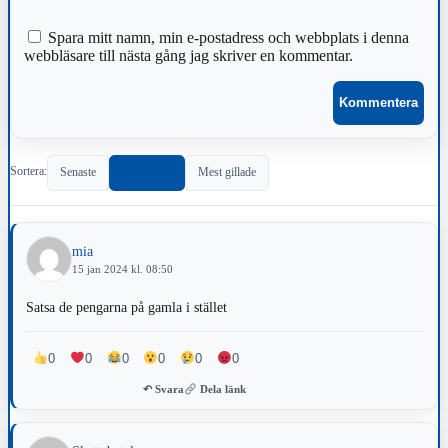
Spara mitt namn, min e-postadress och webbplats i denna
webbläsare till nästa gång jag skriver en kommentar.
Sortera:
Senaste
Populärast
Mest gillade
mia
15 jan 2024 kl. 08:50
Satsa de pengarna på gamla i stället
0
0
0
0
0
0
↶ Svara
Dela länk