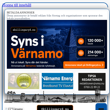
Hoppa till innehåll
BETALDA ANNONSER
Dessa annonsytor är betald reklam från företag och organisationer som sponsrar den
lokala journalistiken.
15°
Värnamo