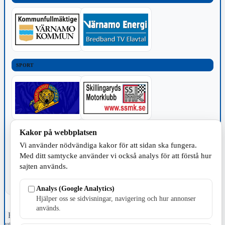
SPORT
Kakor på webbplatsen
TILLVERKNING
Vi använder nödvändiga kakor för att sidan ska fungera.
Med ditt samtycke använder vi också analys för att förstå hur
sajten används.
Analys (Google Analytics)
Hjälper oss se sidvisningar, navigering och hur annonser
används.
Fristående webbtidningsföretag grundat 1991 som sedan 2002 ger
ut tidningen Skillingaryd.nu och 2010 lanserades Värnamo.nu. Från