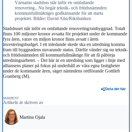
Värnamo stadshus står inför en omfattande
renovering.. Nu begär teknik- och fritidsnämnden
kommunfullmäktiges godkännande för att starta
projektet. Bilder: David Alin/Riksbanken
Stadshuset står inför en omfattande renovering/ombyggnad. Totalt
finns 100 miljoner kronor avsatta för projektet under de kommande
fyra åren, varav en miljon kronor finns avsatt i årets
investeringsbudget. I ett inledande skede ska en utredning komma
fram till byggnadens nuvarande status. Därför vänder sig nu teknik-
och fritidsnämnden till kommunfullmäktige för att få påbörja
utredningsarbetet. – Det här är en utredning som ligger i linje med
alliansens planer på fokus på underhåll av våra egna fastigheter
under de kommande åren, säger nämndens ordförande Gottlieb
Granberg (M).
Dela det här
SKRIBENT
Artikeln är skriven av
Martina Ojala