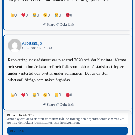
0
0
0
0
0
0
↶ Svara
Dela länk
Arbetsmiljö
16 jan 2024 kl. 10:24
Renovering av stadshuset var planerad 2020 och det blev inte. Värme
och ventilation är katastrof och folk som jobbar på stadshuset fryser
under vintertid och svettas under sommaren. Det är en stor
arbetsmiljöfråga som måste åtgärdas.
0
0
0
0
0
0
↶ Svara
Dela länk
BETALDA ANNONSER
Annonsytor i detta sidofält är reklam från de företag och organisationer som valt att
sponsra den lokala journalistiken i sin hemkommun.
DIVERSE