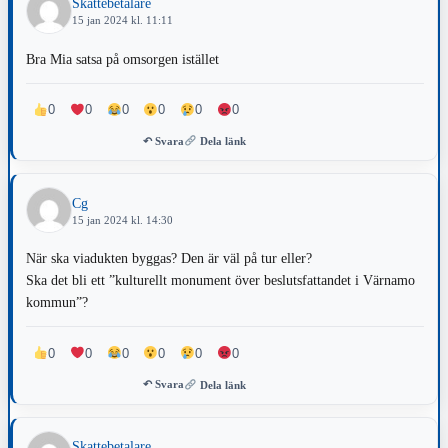
Skattebetalare
15 jan 2024 kl. 11:11
Bra Mia satsa på omsorgen istället
0
0
0
0
0
0
↶ Svara
Dela länk
Cg
15 jan 2024 kl. 14:30
När ska viadukten byggas? Den är väl på tur eller?
Ska det bli ett ”kulturellt monument över beslutsfattandet i Värnamo
kommun”?
0
0
0
0
0
0
↶ Svara
Dela länk
Skattebetalare