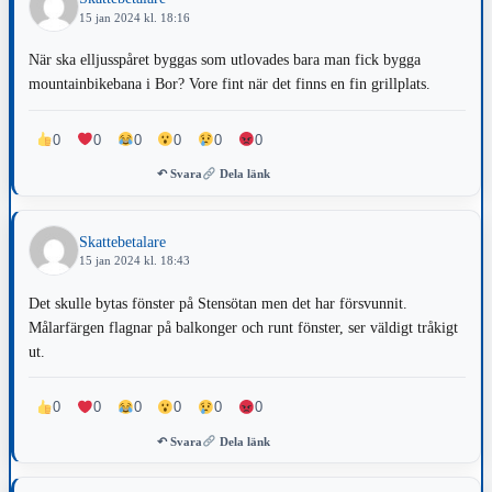
15 jan 2024 kl. 18:16
När ska elljusspåret byggas som utlovades bara man fick bygga
mountainbikebana i Bor? Vore fint när det finns en fin grillplats.
0
0
0
0
0
0
↶ Svara
Dela länk
Skattebetalare
15 jan 2024 kl. 18:43
Det skulle bytas fönster på Stensötan men det har försvunnit.
Målarfärgen flagnar på balkonger och runt fönster, ser väldigt tråkigt
ut.
0
0
0
0
0
0
↶ Svara
Dela länk