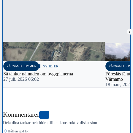
›
VÄRNAMO KOMMUN
NYHETER
VÄRNAMO KOM
Så tänker nämnden om byggplanerna
Föreslås få utr
27 juli, 2026 06:02
Värnamo
18 mars, 2026
Kommentarer
8
Dela dina tankar och bidra till en konstruktiv diskussion.
♢
Håll en god ton.