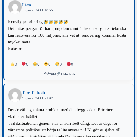
Lätta
15 jan 2024 kl. 18:55
Konstig prioritering
Det fattas pengar för barn, ungdom samt äldre omsorg men tekniska
kan renovera för 100 miljoner, alla vet att renovering kommer kosta
mycket mera.
Katastrof
0
0
0
0
0
0
↶ Svara
Dela länk
Ture Tallroth
15 jan 2024 kl. 21:02
Det är väl inga akuta problem med den byggnaden. Prioritera
viadukten istället!
Trafiksituationen genom stan är horribelt dålig. Det är dags för
värnamos politiker att börja ta lite ansvar nu! Ni gör er själva till
åtlöje om ni fortsätter att blunda för de verkliga problemen.