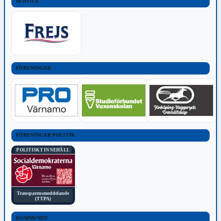
SERVICE
FÖRENINGAR
FÖRENINGAR POLITIK
POLITISKT INNEHÅLL
Transparensmeddelande
(TTPA)
KOMMUNEN