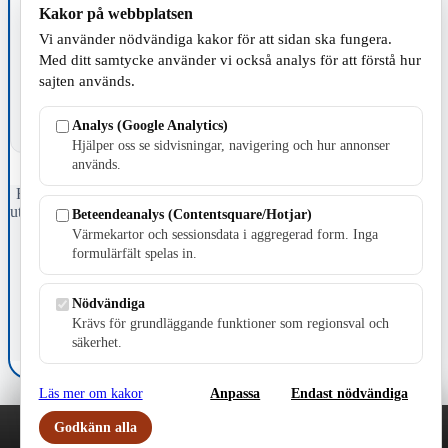
Kakor på webbplatsen
TILLVERKNING
Vi använder nödvändiga kakor för att sidan ska fungera.
Med ditt samtycke använder vi också analys för att förstå hur
sajten används.
Analys (Google Analytics)
Hjälper oss se sidvisningar, navigering och hur annonser
används.
Fristående webbtidningsföretag grundat 1991 som sedan 2002 ger
ut tidningen Skillingaryd.nu och 2010 lanserades Värnamo.nu. Från
Beteendeanalys (Contentsquare/Hotjar)
april 2026 omfattar Skillingaryd.nu tre kommuner: Gnosjö,
Värmekartor och sessionsdata i aggregerad form. Inga
Värnamo och Vaggeryds kommun.
formulärfält spelas in.
Kontakta oss
E-post: redaktionen@skillingaryd.nu
Nödvändiga
Postadress: Gisslaköp 1, 568 92 Skillingaryd
Krävs för grundläggande funktioner som regionsval och
säkerhet.
Kakinställningar
Läs mer om kakor
Anpassa
Endast nödvändiga
Godkänn alla
Play