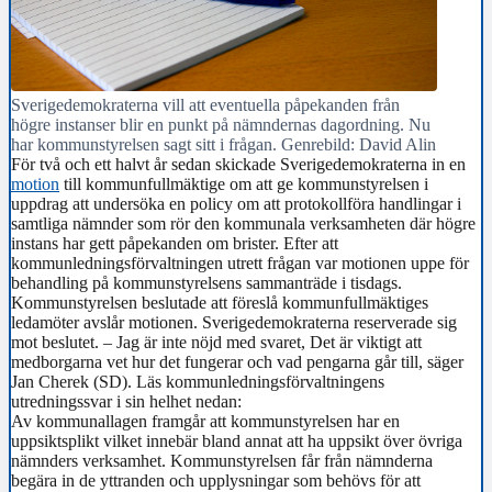
Sverigedemokraterna vill att eventuella påpekanden från
högre instanser blir en punkt på nämndernas dagordning. Nu
har kommunstyrelsen sagt sitt i frågan. Genrebild: David Alin
För två och ett halvt år sedan skickade Sverigedemokraterna in en
motion
till kommunfullmäktige om att ge kommunstyrelsen i
uppdrag att undersöka en policy om att protokollföra handlingar i
samtliga nämnder som rör den kommunala verksamheten där högre
instans har gett påpekanden om brister. Efter att
kommunledningsförvaltningen utrett frågan var motionen uppe för
behandling på kommunstyrelsens sammanträde i tisdags.
Kommunstyrelsen beslutade att föreslå kommunfullmäktiges
ledamöter avslår motionen. Sverigedemokraterna reserverade sig
mot beslutet. – Jag är inte nöjd med svaret, Det är viktigt att
medborgarna vet hur det fungerar och vad pengarna går till, säger
Jan Cherek (SD). Läs kommunledningsförvaltningens
utredningssvar i sin helhet nedan:
Av kommunallagen framgår att kommunstyrelsen har en
uppsiktsplikt vilket innebär bland annat att ha uppsikt över övriga
nämnders verksamhet. Kommunstyrelsen får från nämnderna
begära in de yttranden och upplysningar som behövs för att