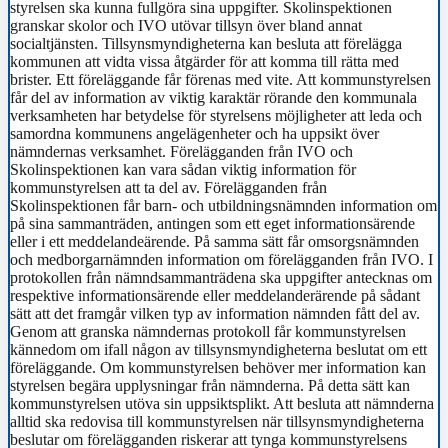
styrelsen ska kunna fullgöra sina uppgifter. Skolinspektionen
granskar skolor och IVO utövar tillsyn över bland annat
socialtjänsten. Tillsynsmyndigheterna kan besluta att förelägga
kommunen att vidta vissa åtgärder för att komma till rätta med
brister. Ett föreläggande får förenas med vite. Att kommunstyrelsen
får del av information av viktig karaktär rörande den kommunala
verksamheten har betydelse för styrelsens möjligheter att leda och
samordna kommunens angelägenheter och ha uppsikt över
nämndernas verksamhet. Förelägganden från IVO och
Skolinspektionen kan vara sådan viktig information för
kommunstyrelsen att ta del av. Förelägganden från
Skolinspektionen får barn- och utbildningsnämnden information om
på sina sammanträden, antingen som ett eget informationsärende
eller i ett meddelandeärende. På samma sätt får omsorgsnämnden
och medborgarnämnden information om förelägganden från IVO. I
protokollen från nämndsammanträdena ska uppgifter antecknas om
respektive informationsärende eller meddelanderärende på sådant
sätt att det framgår vilken typ av information nämnden fått del av.
Genom att granska nämndernas protokoll får kommunstyrelsen
kännedom om ifall någon av tillsynsmyndigheterna beslutat om ett
föreläggande. Om kommunstyrelsen behöver mer information kan
styrelsen begära upplysningar från nämnderna. På detta sätt kan
kommunstyrelsen utöva sin uppsiktsplikt. Att besluta att nämnderna
alltid ska redovisa till kommunstyrelsen när tillsynsmyndigheterna
beslutar om förelägganden riskerar att tynga kommunstyrelsens