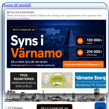
Hoppa till innehåll
BETALDA ANNONSER
Dessa annonsytor är betald reklam från företag och organisationer som sponsrar den
lokala journalistiken.
15°
Värnamo