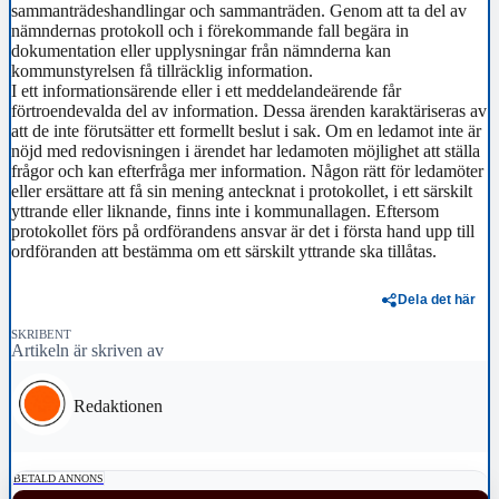
sammanträdeshandlingar och sammanträden. Genom att ta del av
nämndernas protokoll och i förekommande fall begära in
dokumentation eller upplysningar från nämnderna kan
kommunstyrelsen få tillräcklig information.
I ett informationsärende eller i ett meddelandeärende får
förtroendevalda del av information. Dessa ärenden karaktäriseras av
att de inte förutsätter ett formellt beslut i sak. Om en ledamot inte är
nöjd med redovisningen i ärendet har ledamoten möjlighet att ställa
frågor och kan efterfråga mer information. Någon rätt för ledamöter
eller ersättare att få sin mening antecknat i protokollet, i ett särskilt
yttrande eller liknande, finns inte i kommunallagen. Eftersom
protokollet förs på ordförandens ansvar är det i första hand upp till
ordföranden att bestämma om ett särskilt yttrande ska tillåtas.
Dela det här
SKRIBENT
Artikeln är skriven av
Redaktionen
BETALD ANNONS