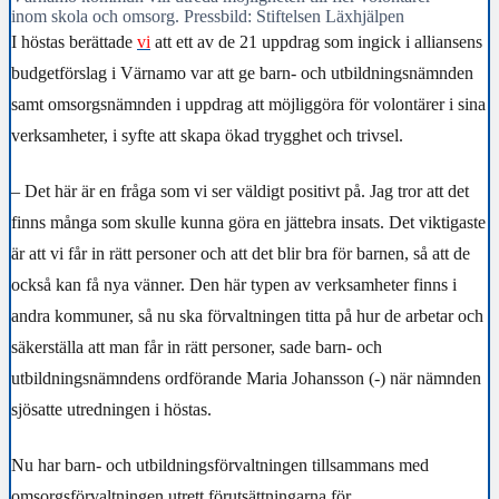
inom skola och omsorg. Pressbild: Stiftelsen Läxhjälpen
I höstas berättade
vi
att ett av de 21 uppdrag som ingick i alliansens
budgetförslag i Värnamo var att ge barn- och utbildningsnämnden
samt omsorgsnämnden i uppdrag att möjliggöra för volontärer i sina
verksamheter, i syfte att skapa ökad trygghet och trivsel.
– Det här är en fråga som vi ser väldigt positivt på. Jag tror att det
finns många som skulle kunna göra en jättebra insats. Det viktigaste
är att vi får in rätt personer och att det blir bra för barnen, så att de
också kan få nya vänner. Den här typen av verksamheter finns i
andra kommuner, så nu ska förvaltningen titta på hur de arbetar och
säkerställa att man får in rätt personer, sade barn- och
utbildningsnämndens ordförande Maria Johansson (-) när nämnden
sjösatte utredningen i höstas.
Nu har barn- och utbildningsförvaltningen tillsammans med
omsorgsförvaltningen utrett förutsättningarna för