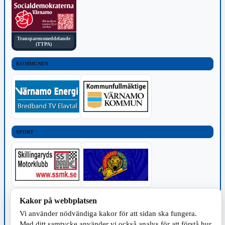
Transparensmeddelande
(TTPA)
KOMMUNEN
SPORT
Kakor på webbplatsen
TILLVERKNING
Vi använder nödvändiga kakor för att sidan ska fungera.
Med ditt samtycke använder vi också analys för att förstå hur