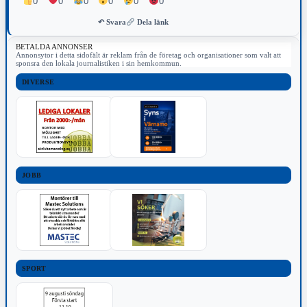
0
0
0
0
0
0
↶ Svara
Dela länk
BETALDA ANNONSER
Annonsytor i detta sidofält är reklam från de företag och organisationer som valt att
sponsra den lokala journalistiken i sin hemkommun.
DIVERSE
JOBB
SPORT