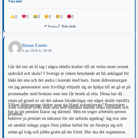
eventuella volontärer? Vad för riskbedömning har vem gjort till grund
Visa mer
för att anse att man tar detta vidare? Kan man få höra lite för och
emot kring vad som sagts i ärendet?
0
0
0
0
0
0
↶ Svara
Dela länk
Rustan Essebo
6 apr 2026 kl. 09:46
Går det ens att få tag i några idéella krafter till att verka inom svensk
sjukvård och skola? I Sverige är risken betydande att bli anklagad för
både det ena och det andra i kontakt med barn. Inom äldreomsorgen
vet jag pensionärer som frivilligt erbjudit sig att hjälpa till att gå ut på
promenader med brukare som inte får besök så ofta. Dessa har då
ratats på grund av att det saknas försäkringar om något skulle inträffa.
Vilken åldersgrupp tänker man sig bland volontärerna? Pensionärer
Som volontär tycks man sitta helt inklämd mellan olika intressen och
har ju sin pension klarar sig därmed. Men en yngre arbetslös person
problem.
behöver ju primärt en inkomst för sitt utförda uppdrag! Jag tror inte
att särskilt många yngre först jobbar heltid för att försörja sig och
sedan gå iväg och jobba gratis på sin fritid. Hur ska det organiseras?