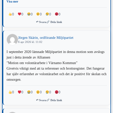
Kommer det att sitta ett antal välavlönade tjänstemän på extratillsatta
Visa mer
tjänster för att leda ett antal personer som får ta det ansvarsfulla och
tunga uppdraget att jobba gratis? Tror inte att någon nappar på detta.
0
0
0
0
0
0
↶ Svara
Dela länk
Jörgen Skärin, ordförande Miljöpartiet
6 apr 2026 kl. 11:02
I september 2020 lämnade Miljöpartiet in denna motion som avslogs
just i detta ärende av Alliansen
”Motion om volontärarbete i Värnamo Kommun”
Givetvis viktigt med att ta referenser och brottsregister. Det fungerar
har själv erfarenhet av volontärarbet och det är positivt för skolan och
omsorgen.
0
0
0
0
0
0
↶ Svara
Dela länk