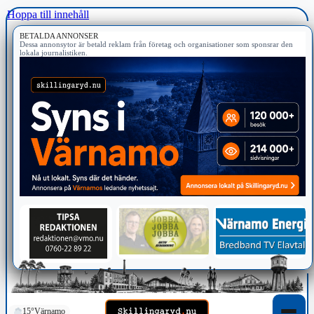
Hoppa till innehåll
BETALDA ANNONSER
Dessa annonsytor är betald reklam från företag och organisationer som sponsrar den
lokala journalistiken.
15°
Värnamo