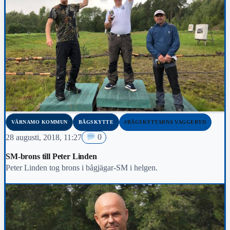
VÄRNAMO KOMMUN
BÅGSKYTTE
#BÅGSKYTTARNA VAGGERYD
28 augusti, 2018, 11:27
0
SM-brons till Peter Linden
Peter Linden tog brons i bågjägar-SM i helgen.