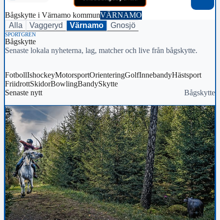
Bågskytte i Värnamo kommun
VÄRNAMO
Alla
Vaggeryd
Värnamo
Gnosjö
SPORTGREN
Bågskytte
Senaste lokala nyheterna, lag, matcher och live från bågskytte.
Fotboll
Ishockey
Motorsport
Orientering
Golf
Innebandy
Hästsport
Friidrott
Skidor
Bowling
Bandy
Skytte
Senaste nytt
Bågskytte