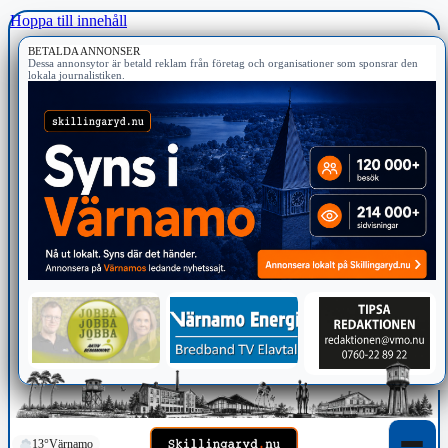
Hoppa till innehåll
BETALDA ANNONSER
Dessa annonsytor är betald reklam från företag och organisationer som sponsrar den
lokala journalistiken.
13°
Värnamo