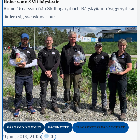
Roine vann SM i bågskytte
Roine Oscarsson från Skillingaryd och Bågskyttarna Vaggeryd kan
titulera sig svensk mästare.
VÄRNAMO KOMMUN
BÅGSKYTTE
#BÅGSKYTTARNA VAGGERYD
9 juni, 2019, 21:05
0