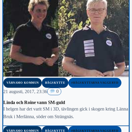
VÄRNAMO KOMMUN
BÅGSKYTTE
#BÅGSKYTTARNA VAGGERYD
21 augusti, 2017, 23:36
0
Linda och Roine vann SM-guld
I helgen har det varit SM i 3D, tävlingen gick i skogen kring Länna
Bruk i Merlänna, söder om Strängnäs.
VÄRNAMO KOMMUN
BÅGSKYTTE
#BÅGSKYTTARNA VAGGERYD