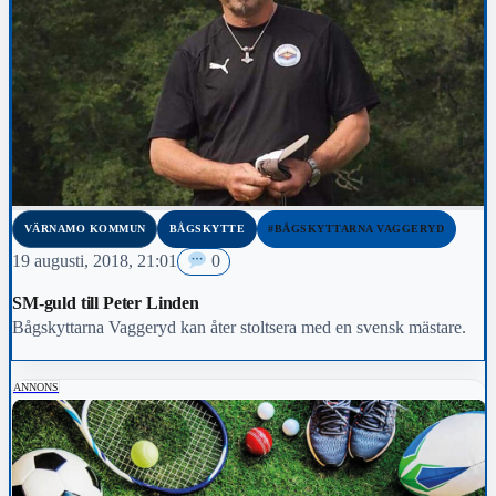
VÄRNAMO KOMMUN
BÅGSKYTTE
#BÅGSKYTTARNA VAGGERYD
19 augusti, 2018, 21:01
0
SM-guld till Peter Linden
Bågskyttarna Vaggeryd kan åter stoltsera med en svensk mästare.
ANNONS