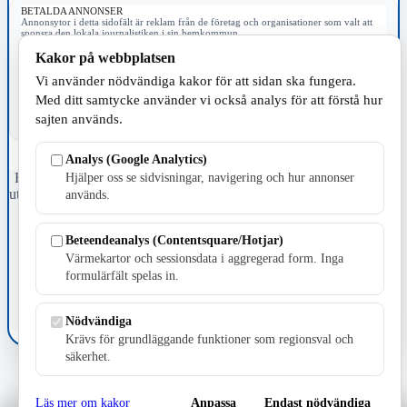
BETALDA ANNONSER
Annonsytor i detta sidofält är reklam från de företag och organisationer som valt att
sponsra den lokala journalistiken i sin hemkommun.
Kakor på webbplatsen
Vi använder nödvändiga kakor för att sidan ska fungera.
Med ditt samtycke använder vi också analys för att förstå hur
sajten används.
Analys (Google Analytics)
Fristående webbtidningsföretag grundat 1991 som sedan 2002 ger
Hjälper oss se sidvisningar, navigering och hur annonser
ut tidningen Skillingaryd.nu och 2010 lanserades Värnamo.nu. Från
används.
april 2026 omfattar Skillingaryd.nu tre kommuner: Gnosjö,
Värnamo och Vaggeryds kommun.
Beteendeanalys (Contentsquare/Hotjar)
Kontakta oss
Värmekartor och sessionsdata i aggregerad form. Inga
E-post: redaktionen@skillingaryd.nu
formulärfält spelas in.
Postadress: Gisslaköp 1, 568 92 Skillingaryd
Nödvändiga
Kakinställningar
Krävs för grundläggande funktioner som regionsval och
säkerhet.
Läs mer om kakor
Anpassa
Endast nödvändiga