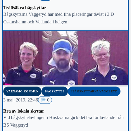
Träffsäkra bågskyttar
Bågskyttarna Vaggeryd har med fina placeringar tävlat i 3 D
Oskarshamn och Vetlanda i helgen.
VÄRNAMO KOMMUN
BÅGSKYTTE
#BÅGSKYTTARNA VAGGERYD
3 maj, 2019, 22:46
0
Bra av lokala skyttar
Vid bågskyttetävlingen i Huskvarna gick det bra för tävlande från
BS Vaggeryd