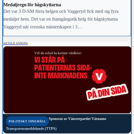
Medaljregn för bågskyttarna
Det var 3 D-SM förra helgen och Vaggeryd fick med sig fyra
medaljer hem. Det var en framgångsrik helg för bågskyttarna
Vaggeryd när svenska mästerskapen i 3…
BETALD ANNONS
Sponsrat av
Vänsterpartiet Värnamo
POLITISKT INNEHÅLL
Transparensmeddelande (TTPA)