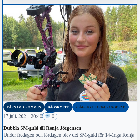
VÄRNAMO KOMMUN
BÅGSKYTTE
#BÅGSKYTTARNA VAGGERYD
17 juli, 2021, 20:40
0
Dubbla SM-guld till Ronja Jörgensen
Under fredagen och lördagen blev det SM-guld för 14-åriga Ronja