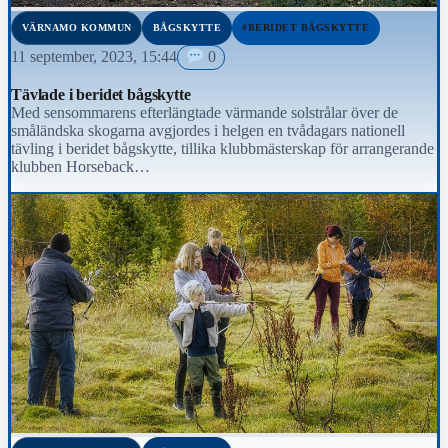
VÄRNAMO KOMMUN
BÅGSKYTTE
#BERIDET BÅGSKYTTE
11 september, 2023, 15:44
0
Tävlade i beridet bågskytte
Med sensommarens efterlängtade värmande solstrålar över de
småländska skogarna avgjordes i helgen en tvådagars nationell
tävling i beridet bågskytte, tillika klubbmästerskap för arrangerande
klubben Horseback…