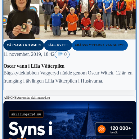
VÄRNAMO KOMMUN
BÅGSKYTTE
#BÅGSKYTTARNA VAGGERYD
11 november, 2019, 18:42
0
Oscar vann i Lilla Vätterpilen
Bågskytteklubben Vaggeryd nådde genom Oscar Wittek, 12 år, en
framgång i tävlingen Lilla Vätterpilen i Huskvarna.
ANNONS
|
Annonsör: skillingaryd.nu