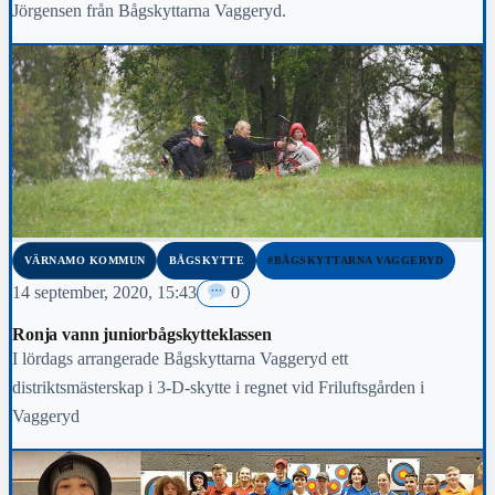
Jörgensen från Bågskyttarna Vaggeryd.
VÄRNAMO KOMMUN
BÅGSKYTTE
#BÅGSKYTTARNA VAGGERYD
14 september, 2020, 15:43
0
Ronja vann juniorbågskytteklassen
I lördags arrangerade Bågskyttarna Vaggeryd ett
distriktsmästerskap i 3-D-skytte i regnet vid Friluftsgården i
Vaggeryd