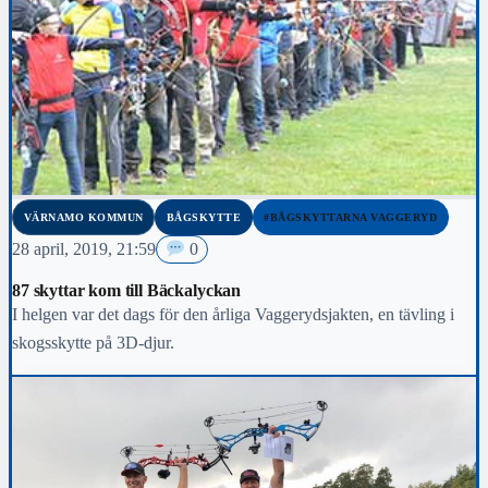
VÄRNAMO KOMMUN
BÅGSKYTTE
#BÅGSKYTTARNA VAGGERYD
28 april, 2019, 21:59
0
87 skyttar kom till Bäckalyckan
I helgen var det dags för den årliga Vaggerydsjakten, en tävling i
skogsskytte på 3D-djur.