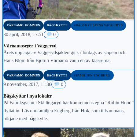
VÄRNAMO KOMMUN
BÅGSKYTTE
#BÅGSKYTTARNA VAGGERYD
30 april, 2018, 17:51
0
Värnamoseger i Vaggeryd
Årets upplaga av Vaggerydsjakten gick i lördags av stapeln och
Hans Blom från Björn i Värnamo vann en av klasserna.
VÄRNAMO KOMMUN
BÅGSKYTTE
#FAMILJEN ENGBERG
9 november, 2017, 11:36
0
Bågskyttar i nya lokaler
På Fabriksgatan i Skillingaryd har kommunens egna ”Robin Hood”
flyttat in. Läs om familjen Engberg från Hok, som tillsammans,
började med bågskytte.