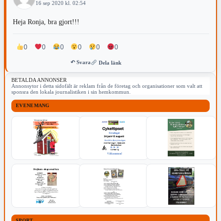
16 sep 2020 kl. 02:54
Heja Ronja, bra gjort!!!
0
0
0
0
0
0
↶ Svara
Dela länk
BETALDA ANNONSER
Annonsytor i detta sidofält är reklam från de företag och organisationer som valt att
sponsra den lokala journalistiken i sin hemkommun.
EVENEMANG
SPORT