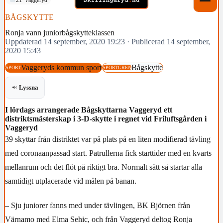
BÅGSKYTTE
Ronja vann juniorbågskytteklassen
Uppdaterad 14 september, 2020 19:23
·
Publicerad 14 september,
2020 15:43
Vaggeryds kommun sport
Bågskytte
SPORT
SPORTGREN
Lyssna
I lördags arrangerade Bågskyttarna Vaggeryd ett
distriktsmästerskap i 3-D-skytte i regnet vid Friluftsgården i
Vaggeryd
39 skyttar från distriktet var på plats på en liten modifierad tävling
med coronaanpassad start. Patrullerna fick starttider med en kvarts
mellanrum och det flöt på riktigt bra. Normalt sätt så startar alla
samtidigt utplacerade vid målen på banan.
– Sju juniorer fanns med under tävlingen, BK Björnen från
Värnamo med Elma Sehic, och från Vaggeryd deltog Ronja