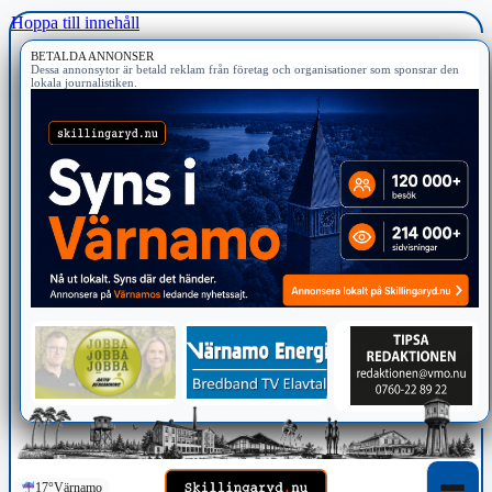
Hoppa till innehåll
BETALDA ANNONSER
Dessa annonsytor är betald reklam från företag och organisationer som sponsrar den
lokala journalistiken.
17°
Värnamo