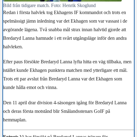
Bild från tidigare match. Foto: Henrik Skoglund
Redan i första halvlek tog Ekhagens IF kommandot och trots en
spelmässigt jämn inledning var det Ekhagen som var vassast i de
avgörande lägena. Två snabba mål strax innan halvtid gjorde att
Bredaryd Lanna hamnade i ett svårt utgångsläge inför den andra
halvleken.
Efter paus försökte Bredaryd Lanna lyfta hitta en väg tillbaka, men
istället kunde Ekhagen punktera matchen med ytterligare ett mål.
Trots ett par avslut från Bredaryd Lanna var det Ekhagen som
kunde hålla emot och vinna.
Den 11 april drar division 4-säsongen igång för Bredaryd Lanna
och deras första motstånd blir Smålandsstenars GoIF på
hemmaplan.
Fotnot:
Vi har försökt nå Bredaryd Lannas tränare för