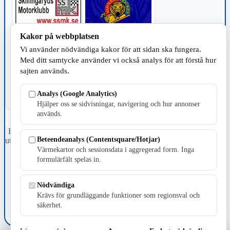
Kakor på webbplatsen
TILLVERKNING
Vi använder nödvändiga kakor för att sidan ska fungera.
Med ditt samtycke använder vi också analys för att förstå hur
sajten används.
Analys (Google Analytics)
Hjälper oss se sidvisningar, navigering och hur annonser
används.
Fristående webbtidningsföretag grundat 1991 som sedan 2002 ger
Beteendeanalys (Contentsquare/Hotjar)
ut tidningen Skillingaryd.nu och 2010 lanserades Värnamo.nu. Från
april 2026 omfattar Skillingaryd.nu tre kommuner: Gnosjö,
Värmekartor och sessionsdata i aggregerad form. Inga
Värnamo och Vaggeryds kommun.
formulärfält spelas in.
Kontakta oss
Nödvändiga
E-post: redaktionen@skillingaryd.nu
Postadress: Gisslaköp 1, 568 92 Skillingaryd
Krävs för grundläggande funktioner som regionsval och
säkerhet.
Kakinställningar