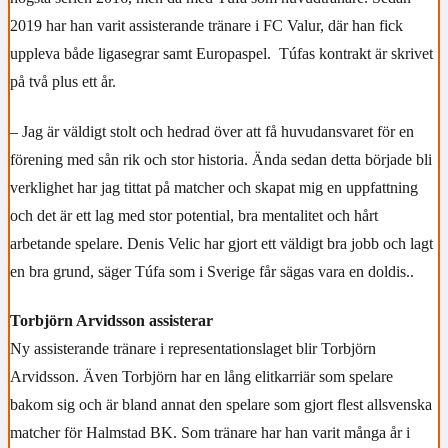
2019 har han varit assisterande tränare i FC Valur, där han fick
uppleva både ligasegrar samt Europaspel.
Túfas kontrakt är skrivet
på två plus ett år.
– Jag är väldigt stolt och hedrad över att få huvudansvaret för en
förening med sån rik och stor historia. Ända sedan detta började bli
verklighet har jag tittat på matcher och skapat mig en uppfattning
och det är ett lag med stor potential, bra mentalitet och hårt
arbetande spelare. Denis Velic har gjort ett väldigt bra jobb och lagt
en bra grund, säger Túfa som i Sverige får sägas vara en doldis..
Torbjörn Arvidsson assisterar
Ny assisterande tränare i representationslaget blir Torbjörn
Arvidsson. Även Torbjörn har en lång elitkarriär som spelare
bakom sig och är bland annat den spelare som gjort flest allsvenska
matcher för Halmstad BK. Som tränare har han varit många år i