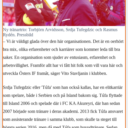
Ny tränartrio: Torbjörn Arvidsson, Srdja Tufegdzic och Rasmus
Rydén. Pressbild
– Vi är väldigt glada över den här organisationen. Det är en oerhört
bra mix, olika erfarenheter och karriärer som kommer leda till bra
saker. En organisation som sjuder av entusiasm, erfarenhet och
arbetsvillighet. Framför allt har vi fått hit folk som vill vara här och
utveckla Östers IF framåt, säger Vito Stavljanin i klubben.
Srdja Tufegdzic eller 'Túfa' som han också kallas, har en elitkarriär
som spelare, både i Serbien och på Island bakom sig. Túfa flyttade
till Island 2006 och spelade där i FC KA Akureyri, där han sedan
2007 började som tränare i deras akademi. 2013 fick Túfa ansvaret
som assisterande tränare i samma klubb, som skulle ta steget till
högsta serien 2016, men då med Túfa som huvudtränare. Sedan