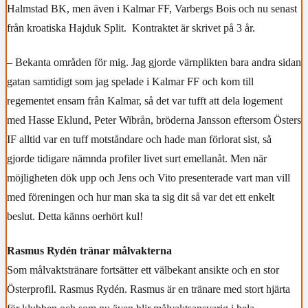
Halmstad BK, men även i Kalmar FF, Varbergs Bois och nu senast
från kroatiska Hajduk Split.
Kontraktet är skrivet på 3 år.
– Bekanta områden för mig. Jag gjorde värnplikten bara andra sidan
gatan samtidigt som jag spelade i Kalmar FF och kom till
regementet ensam från Kalmar, så det var tufft att dela logement
med Hasse Eklund, Peter Wibrån, bröderna Jansson eftersom Östers
IF alltid var en tuff motståndare och hade man förlorat sist, så
gjorde tidigare nämnda profiler livet surt emellanåt. Men när
möjligheten dök upp och Jens och Vito presenterade vart man vill
med föreningen och hur man ska ta sig dit så var det ett enkelt
beslut. Detta känns oerhört kul!
Rasmus Rydén tränar målvakterna
Som målvaktstränare fortsätter ett välbekant ansikte och en stor
Österprofil. Rasmus Rydén. Rasmus är en tränare med stort hjärta