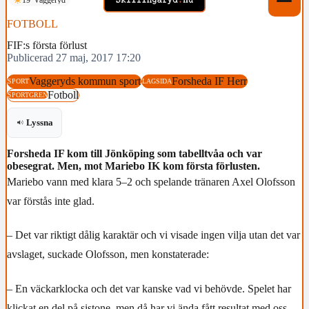
FOTBOLL
FIF:s första förlust
Publicerad 27 maj, 2017 17:20
Vaggeryds kommun sport
Forsheda IF Herr
SPORT
LAGSIDA
Fotboll
SPORTGREN
Lyssna
Forsheda IF kom till Jönköping som tabelltvåa och var
obesegrat. Men, mot Mariebo IK kom första förlusten.
Mariebo vann med klara 5–2 och spelande tränaren Axel Olofsson
var förstås inte glad.
– Det var riktigt dålig karaktär och vi visade ingen vilja utan det var
avslaget, suckade Olofsson, men konstaterade:
– En väckarklocka och det var kanske vad vi behövde. Spelet har
klickat en del på sistone, men då har vi ända fått resultat med oss.