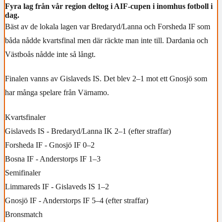
Fyra lag från vår region deltog i AIF-cupen i inomhus fotboll i
dag.
Bäst av de lokala lagen var Bredaryd/Lanna och Forsheda IF som
båda nådde kvartsfinal men där räckte man inte till. Dardania och
Västboås nådde inte så långt.
Finalen vanns av Gislaveds IS. Det blev 2–1 mot ett Gnosjö som
har många spelare från Värnamo.
Kvartsfinaler
Gislaveds IS - Bredaryd/Lanna IK 2–1 (efter straffar)
Forsheda IF - Gnosjö IF 0–2
Bosna IF - Anderstorps IF 1–3
Semifinaler
Limmareds IF - Gislaveds IS 1–2
Gnosjö IF - Anderstorps IF 5–4 (efter straffar)
Bronsmatch