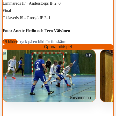
Limmareds IF - Anderstorps IF 2–0
Final
Gislaveds IS - Gnosjö IF 2–1
Foto: Anette Hedin och Tero Väisänen
19 bilder
Tryck på en bild för fullskärm
Öppna bildspel
1/19