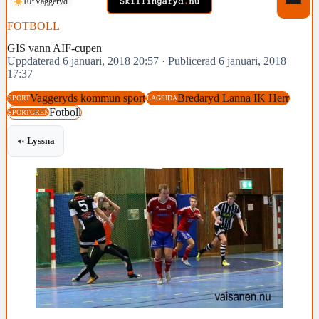
10°
Vaggeryd
FOTBOLL
GIS vann AIF-cupen
Uppdaterad 6 januari, 2018 20:57
·
Publicerad 6 januari, 2018
17:37
Vaggeryds kommun sport
Bredaryd Lanna IK Herr
SPORT
LAGSIDA
Fotboll
SPORTGREN
Lyssna