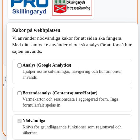
KOMMUNEN
Kakor på webbplatsen
Vi använder nödvändiga kakor för att sidan ska fungera.
Med ditt samtycke använder vi också analys för att förstå hur
sajten används.
Analys (Google Analytics)
Hjälper oss se sidvisningar, navigering och hur annonser
används.
Fristående webbtidningsföretag grundat 1991 som sedan 2002 ger
ut tidningen Skillingaryd.nu och 2010 lanserades Värnamo.nu. Från
april 2026 omfattar Skillingaryd.nu tre kommuner: Gnosjö,
Beteendeanalys (Contentsquare/Hotjar)
Värnamo och Vaggeryds kommun.
Värmekartor och sessionsdata i aggregerad form. Inga
formulärfält spelas in.
Kontakta oss
E-post: redaktionen@skillingaryd.nu
Postadress: Gisslaköp 1, 568 92 Skillingaryd
Nödvändiga
Krävs för grundläggande funktioner som regionsval och
Kakinställningar
säkerhet.