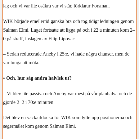
lag och vi var lite osäkra var vi står, förklarar Forsman.
WIK började emellertid ganska bra och tog tidigt ledningen genom
Salman Elmi. Laget fortsatte att ligga på och i 22:a minuten kom 2–
0 på straff, inslagen av Filip Lipovac.
– Sedan reducerade Aneby i 25:e, vi hade några chanser, men de
var tunga att möta.
• Och, hur såg andra halvlek ut?
– Vi blev lite passiva och Aneby var mest på vår planhalva och de
gjorde 2–2 i 70:e minuten.
Det blev en väckarklocka för WIK som lyfte upp positionerna och
segermålet kom genom Salman Elmi.