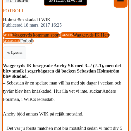
17°
Vaggeryd
FOTBOLL
Holmström skadad i WIK
Publicerad 18 mars, 2017 16:25
Vaggeryds kommun sport
Waggeryds IK Herr
SPORT
LAGSIDA
Fotboll
SPORTGREN
Lyssna
Waggeryds IK besegrade Aneby SK med 3–2 (2–1), men det
blev smolk i segerbägaren då backen Sebastian Holmström
blev skadad.
– Sebastian är en spelare man vill ha med sju dagar i veckan och
tyvärr blev han knäskadad. Hur illa vet vi inte, suckar Anders
Forsman, i WIK:s ledarstab.
Aneby bjöd annars WIK på rejält motstånd.
– Det var ju första matchen mot bra motstånd sedan vi mött div 5-