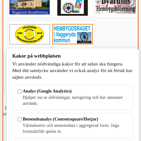
Kakor på webbplatsen
KOMMUNEN
Vi använder nödvändiga kakor för att sidan ska fungera.
Med ditt samtycke använder vi också analys för att förstå hur
sajten används.
Analys (Google Analytics)
Hjälper oss se sidvisningar, navigering och hur annonser
används.
Fristående webbtidningsföretag grundat 1991 som sedan 2002 ger
ut tidningen Skillingaryd.nu och 2010 lanserades Värnamo.nu. Från
Beteendeanalys (Contentsquare/Hotjar)
april 2026 omfattar Skillingaryd.nu tre kommuner: Gnosjö,
Värnamo och Vaggeryds kommun.
Värmekartor och sessionsdata i aggregerad form. Inga
formulärfält spelas in.
Kontakta oss