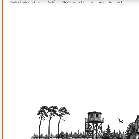
Väder
Trafik
Det händer
Valår 2026
Veckans lunch
Annonsera
Kontakt