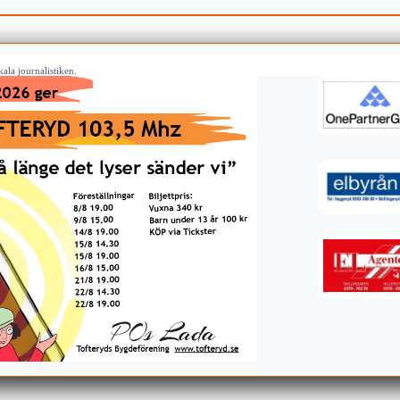
ala journalistiken.