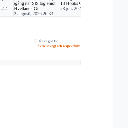
igång när SIS tog emot
13 Hooks GK
Smålandsde
1:42
Hvetlanda Gif
28 juli, 2026 17:59
21 juli, 20
2 augusti, 2026 20:33
♢
Håll en god ton.
Skriv sakligt och respektfullt.