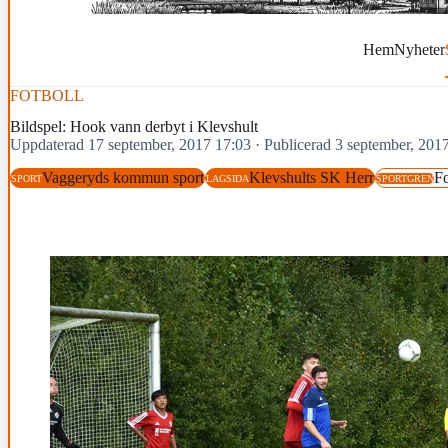
Hem
Nyheter
FOTBOLL
Bildspel: Hook vann derbyt i Klevshult
Uppdaterad 17 september, 2017 17:03
·
Publicerad 3 september, 201
Vaggeryds kommun sport
Klevshults SK Herr
Fo
SPORT
LAGSIDA
SPORTGREN