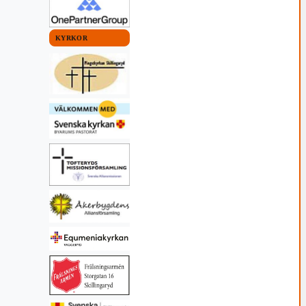
rbyt
26 21:12
KYRKOR