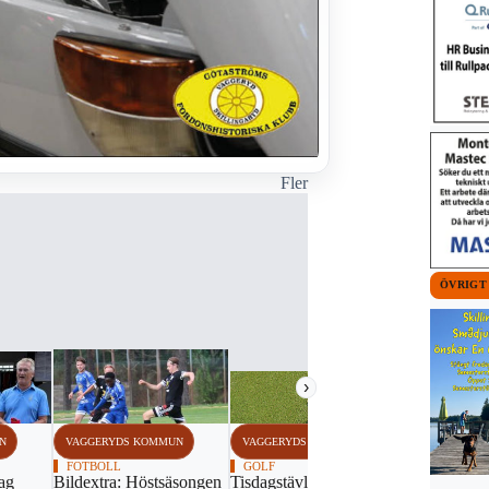
Fler
ÖVRIGT
›
N
VAGGERYDS KOMMUN
VAGGERYDS KOMMUN
VAGGERYDS
FOTBOLL
GOLF
SPEEDWAY
ag
Bildextra: Höstsäsongen
Tisdagstävling nummer
Lejonen va