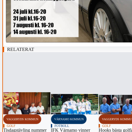
RELATERAT
‹
VAGGERYDS KOMMUN
VÄRNAMO KOMMUN
VAGGERYDS KOMMU
GOLF
FOTBOLL
GOLF
Tisdagstävling nummer
IFK Värnamo vinner
Hooks bästa golfl