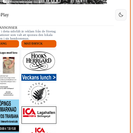
Play
 ANNONSER
i detta sidofält är reklam från de företag
ationer som valt att sponsra den lokala
iken i sin hemkommun.
MANG
MAT/DRYCK