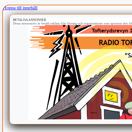
Hoppa till innehåll
BETALDA ANNONSER
Dessa annonsytor är betald reklam från företag och organisationer som sponsrar den lok