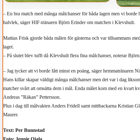
– En bra match med många målchanser för båda lagen men vi borde ha
halvlek, säger HIF-tränaren Björn Erinder om matchen i Klevshult.
Mattias Frisk gjorde båda målen för gästerna och var tillsammans med
laget.
– På slutet blev tufft då Klevshult flera fina målchanser, noterar Björn
– Jag tycker att vi borde fått minst en poäng, säger hemmatränaren N
Hans killar skapar väldigt många målchanser men det var i dag liksom
matcher svårt att omsätta dem i mål. Enda målet kom med en kvart 
Andreas ”Räkan” Pettersson.
Plus i dag till målvakten Anders Fridell samt mittbackarna Kristian G
Maurer.
Text: Per Bunnstad
Foto: Jennie Ojala