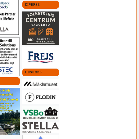
DIVERSE
HUS/JOBB
 KOMMUN
nn