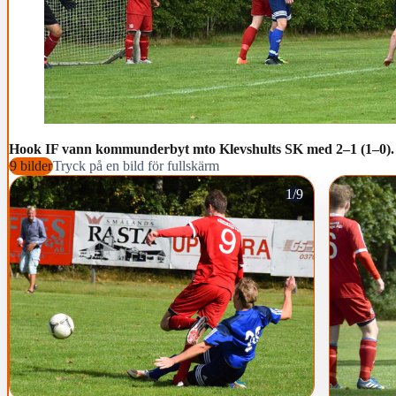
Hook IF vann kommunderbyt mto Klevshults SK med 2–1 (1–0).
9 bilder
Tryck på en bild för fullskärm
1/9