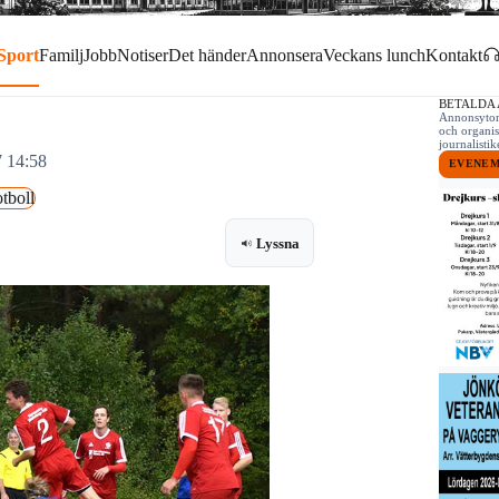
Sport
Familj
Jobb
Notiser
Det händer
Annonsera
Veckans lunch
Kontakt
BETALDA
Annonsytor 
och organis
journalist
7 14:58
EVENE
tboll
Lyssna