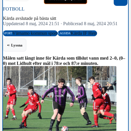
FOTBOLL
Kärda avslutade på bästa sätt
Uppdaterad 8 maj, 2024 21:51
·
Publicerad 8 maj, 2024 20:51
Värnamo kommun sport
Kärda IF Herr
SPORT
LAGSIDA
Lyssna
Målen satt långt inne för Kärda som tillslut vann med 2–0, (0–
0) mot Lidhult efter mål i 78:e och 87:e minuten.