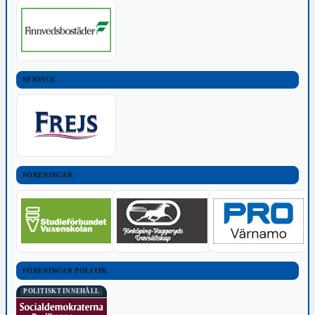
SERVICE
FÖRENINGAR
FÖRENINGAR POLITIK
POLITISKT INNEHÅLL