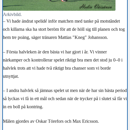
Arkivbild.
– Vi hade ändrat spelidé inför matchen med tanke på motståndet
och killarna ska ha stort beröm för att de höll sig till planen och tog
hem tre poäng, säger tränaren Mattias "Kneg" Johansson.
– Första halvleken är den bästa vi har gjort i år. Vi vinner
närkamper och kontrollerar spelet riktigt bra men det stod ju 0–0 i
halvlek trots att vi hade två riktigt bra chanser som vi borde
utnyttjat.
– I andra halvlek så jämnas spelet ut men när de har sin bästa period
så lyckas vi få in ett mål och sedan när de trycker på i slutet så får vi
in en boll på kontring.
Målen gjordes av Oskar Törefors och Max Ericsson.