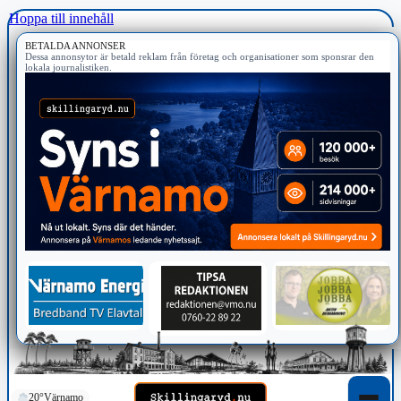
Hoppa till innehåll
BETALDA ANNONSER
Dessa annonsytor är betald reklam från företag och organisationer som sponsrar den
lokala journalistiken.
20°
Värnamo