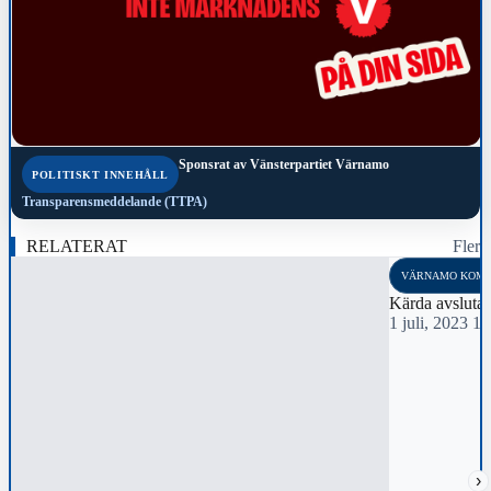
Sponsrat av
Vänsterpartiet Värnamo
POLITISKT INNEHÅLL
Transparensmeddelande (TTPA)
RELATERAT
Fler
VÄRNAMO KOM
Kärda avslutar
1 juli, 2023 1
›