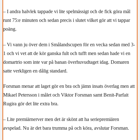
– I andra halvlek tappade vi lite spelmässigt och de fick göra mål
runt 75:e minuten och sedan precis i slutet vilket gör att vi tappar
poäng.
– Vi vann ju över dem i Smålandscupen för en vecka sedan med 3-
1 och vi vet att de kör ganska fult och tufft men sedan hade vi en
domartrio som inte var på banan överhuvudtaget idag. Domaren
satte verkligen en dålig standard.
Forsman menar att laget gör en bra och jämn insats överlag men att
Mikael Petersson i målet och Viktor Forsman samt Benit-Parfait
Rugira gör det lite extra bra.
– Lite premiärnerver men det är skönt att ha seriepremiären
avspelad. Nu är det bara trumma på och köra, avslutar Forsman.