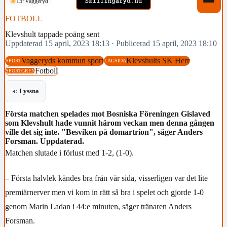
15°
Vaggeryd
FOTBOLL
Klevshult tappade poäng sent
Uppdaterad 15 april, 2023 18:13
·
Publicerad 15 april, 2023 18:10
Vaggeryds kommun sport
Klevshults SK Herr
SPORT
LAGSIDA
Fotboll
SPORTGREN
Lyssna
Första matchen spelades mot Bosniska Föreningen Gislaved
som Klevshult hade vunnit härom veckan men denna gången
ville det sig inte. "Besviken på domartrion", säger Anders
Forsman. Uppdaterad.
Matchen slutade i förlust med 1-2, (1-0).
– Första halvlek kändes bra från vår sida, visserligen var det lite
premiärnerver men vi kom in rätt så bra i spelet och gjorde 1-0
genom Marin Ladan i 44:e minuten, säger tränaren Anders
Forsman.