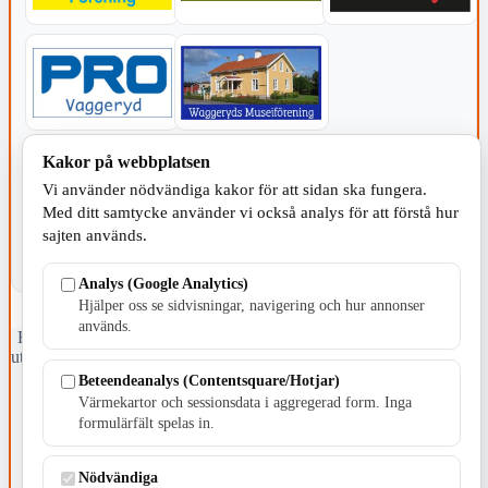
Kakor på webbplatsen
KOMMUNEN
Vi använder nödvändiga kakor för att sidan ska fungera.
Med ditt samtycke använder vi också analys för att förstå hur
sajten används.
Analys (Google Analytics)
Hjälper oss se sidvisningar, navigering och hur annonser
används.
Fristående webbtidningsföretag grundat 1991 som sedan 2002 ger
ut tidningen Skillingaryd.nu och 2010 lanserades Värnamo.nu. Från
april 2026 omfattar Skillingaryd.nu tre kommuner: Gnosjö,
Beteendeanalys (Contentsquare/Hotjar)
Värnamo och Vaggeryds kommun.
Värmekartor och sessionsdata i aggregerad form. Inga
formulärfält spelas in.
Kontakta oss
E-post: redaktionen@skillingaryd.nu
Postadress: Gisslaköp 1, 568 92 Skillingaryd
Nödvändiga