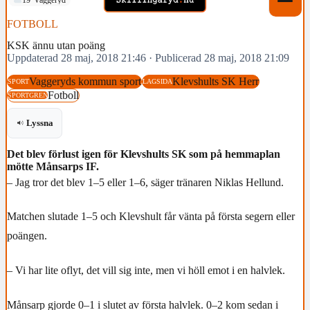
FOTBOLL
KSK ännu utan poäng
Uppdaterad 28 maj, 2018 21:46
·
Publicerad 28 maj, 2018 21:09
Vaggeryds kommun sport
Klevshults SK Herr
SPORT
LAGSIDA
Fotboll
SPORTGREN
Lyssna
Det blev förlust igen för Klevshults SK som på hemmaplan
mötte Månsarps IF.
– Jag tror det blev 1–5 eller 1–6, säger tränaren Niklas Hellund.
Matchen slutade 1–5 och Klevshult får vänta på första segern eller
poängen.
– Vi har lite oflyt, det vill sig inte, men vi höll emot i en halvlek.
Månsarp gjorde 0–1 i slutet av första halvlek. 0–2 kom sedan i