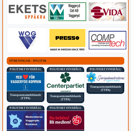
FÖRENINGAR - POLITIK
POLITISKT INNEHÅLL
POLITISKT INNEHÅLL
POLITISKT INNEHÅLL
Transparensmeddelande
(TTPA)
Transparensmeddelande
Transparensmeddelande
(TTPA)
(TTPA)
POLITISKT INNEHÅLL
POLITISKT INNEHÅLL