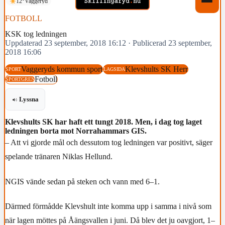
12°
Vaggeryd
FOTBOLL
KSK tog ledningen
Uppdaterad 23 september, 2018 16:12
·
Publicerad 23 september,
2018 16:06
Vaggeryds kommun sport
Klevshults SK Herr
SPORT
LAGSIDA
Fotboll
SPORTGREN
Lyssna
Klevshults SK har haft ett tungt 2018. Men, i dag tog laget
ledningen borta mot Norrahammars GIS.
– Att vi gjorde mål och dessutom tog ledningen var positivt, säger
spelande tränaren Niklas Hellund.
NGIS vände sedan på steken och vann med 6–1.
Därmed förmådde Klevshult inte komma upp i samma i nivå som
när lagen möttes på Åängsvallen i juni. Då blev det ju oavgjort, 1–