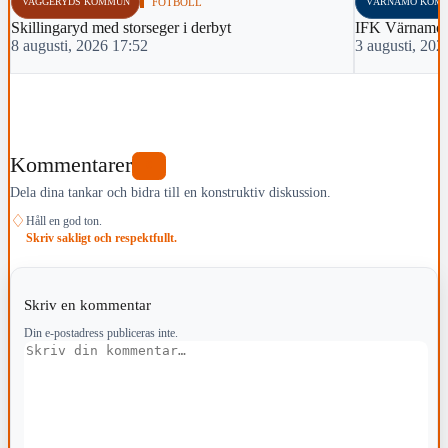
VAGGERYDS KOMMUN
FOTBOLL
VÄRNAMO KOM
Skillingaryd med storseger i derbyt
IFK Värnamo 
8 augusti, 2026 17:52
3 augusti, 202
Kommentarer
0
Dela dina tankar och bidra till en konstruktiv diskussion.
♢
Håll en god ton.
Skriv sakligt och respektfullt.
Skriv en kommentar
Din e-postadress publiceras inte.
Kommentar