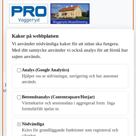
KOMMUNEN
Kakor på webbplatsen
Vi använder nödvändiga kakor för att sidan ska fungera.
Med ditt samtycke använder vi också analys för att förstå hur
sajten används.
Analys (Google Analytics)
Hjälper oss se sidvisningar, navigering och hur annonser
används.
Fristående webbtidningsföretag grundat 1991 som sedan 2002 ger
ut tidningen Skillingaryd.nu och 2010 lanserades Värnamo.nu. Från
april 2026 omfattar Skillingaryd.nu tre kommuner: Gnosjö,
Beteendeanalys (Contentsquare/Hotjar)
Värnamo och Vaggeryds kommun.
Värmekartor och sessionsdata i aggregerad form. Inga
formulärfält spelas in.
Kontakta oss
E-post: redaktionen@skillingaryd.nu
Postadress: Gisslaköp 1, 568 92 Skillingaryd
Nödvändiga
Krävs för grundläggande funktioner som regionsval och
Kakinställningar
säkerhet.