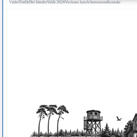
Väder
Trafik
Det händer
Valår 2026
Veckans lunch
Annonsera
Kontakt