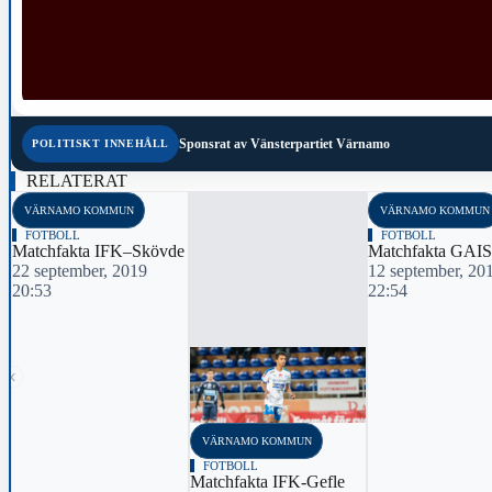
Sponsrat av
Vänsterpartiet Värnamo
POLITISKT INNEHÅLL
RELATERAT
VÄRNAMO KOMMUN
VÄRNAMO KOMMUN
FOTBOLL
FOTBOLL
Matchfakta IFK–Skövde
Matchfakta GAI
22 september, 2019
12 september, 20
20:53
22:54
‹
VÄRNAMO KOMMUN
FOTBOLL
Matchfakta IFK-Gefle