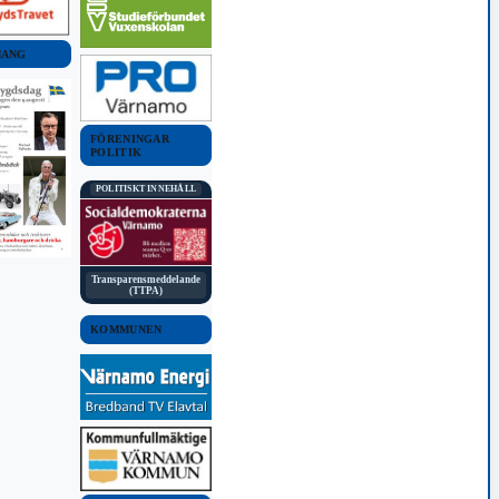
MANG
FÖRENINGAR
POLITIK
POLITISKT INNEHÅLL
Transparensmeddelande
(TTPA)
KOMMUNEN