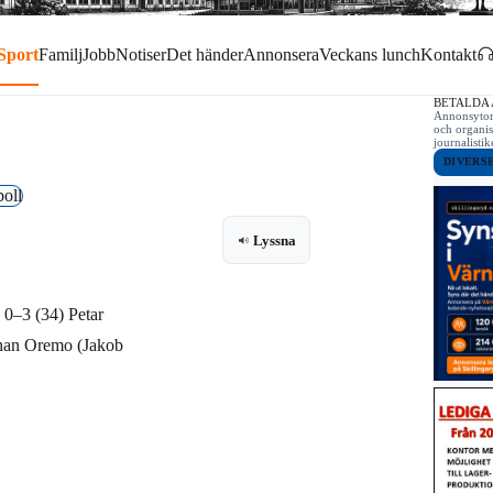
Sport
Familj
Jobb
Notiser
Det händer
Annonsera
Veckans lunch
Kontakt
BETALDA
Annonsytor 
och organis
journalist
DIVERS
boll
Lyssna
 0–3 (34) Petar
ohan Oremo (Jakob