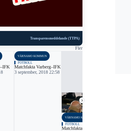
Transparensmeddelande (TTPA)
Fler
VÄRNAMO KOMMUN
VÄRNAMO K
FOTBOLL
FOTBOLL
S–IFK
Matchfakta Varberg–IFK
Matchfakta
18
3 september, 2018 22:58
24 april, 2
›
VÄRNAMO KOMMUN
FOTBOLL
Matchfakta IFK–ÖIS