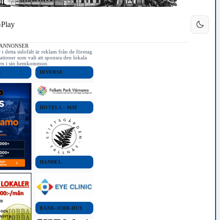
Play
 ANNONSER
i detta sidofält är reklam från de företag
ationer som valt att sponsra den lokala
iken i sin hemkommun.
E
DIVERSE
HOTELL - MAT
HANDEL
BANK-JOBB-HUS