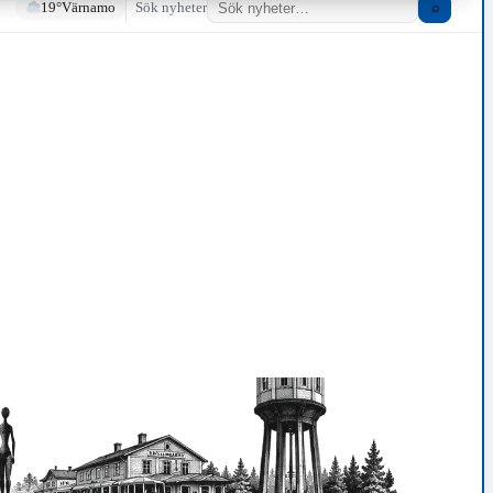
19°
Värnamo
Sök nyheter
⌕