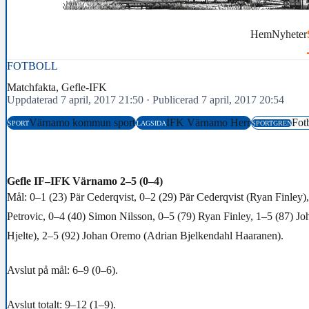
Hem
Nyheter
FOTBOLL
Matchfakta, Gefle-IFK
Uppdaterad 7 april, 2017 21:50
·
Publicerad 7 april, 2017 20:54
Värnamo kommun sport
IFK Värnamo Herr
Fot
SPORT
LAGSIDA
SPORTGREN
Gefle IF–IFK Värnamo 2–5 (0–4)
Mål: 0–1 (23) Pär Cederqvist, 0–2 (29) Pär Cederqvist (Ryan Finley),
Petrovic, 0–4 (40) Simon Nilsson, 0–5 (79) Ryan Finley, 1–5 (87) J
Hjelte), 2–5 (92) Johan Oremo (Adrian Bjelkendahl Haaranen).
Avslut på mål: 6–9 (0–6).
Avslut totalt: 9–12 (1–9).