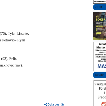
JOBB
76), Tyler Lissette,
r Petrovic– Ryan
(92), Felix
siakhovic (mv).
SPORT
Dela det här