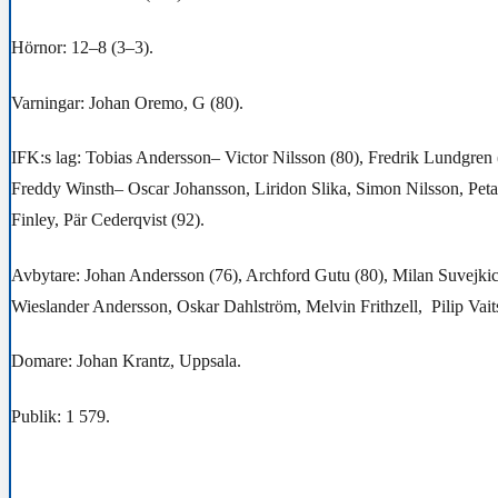
Hörnor: 12–8 (3–3).
Varningar: Johan Oremo, G (80).
IFK:s lag: Tobias Andersson– Victor Nilsson (80), Fredrik Lundgren (
Freddy Winsth– Oscar Johansson, Liridon Slika, Simon Nilsson, Peta
Finley, Pär Cederqvist (92).
Avbytare: Johan Andersson (76), Archford Gutu (80), Milan Suvejkic 
Wieslander Andersson, Oskar Dahlström, Melvin Frithzell, Pilip Vait
Domare: Johan Krantz, Uppsala.
Publik: 1 579.