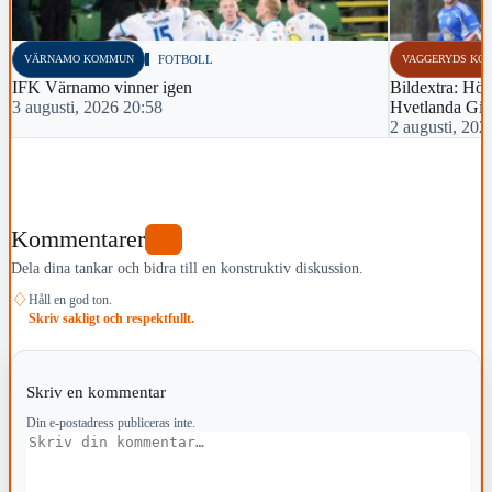
VÄRNAMO KOMMUN
FOTBOLL
VAGGERYDS KO
IFK Värnamo vinner igen
Bildextra: Hös
3 augusti, 2026 20:58
Hvetlanda Gif
2 augusti, 202
Kommentarer
0
Dela dina tankar och bidra till en konstruktiv diskussion.
♢
Håll en god ton.
Skriv sakligt och respektfullt.
Skriv en kommentar
Din e-postadress publiceras inte.
Kommentar