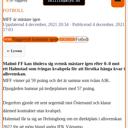
14°
Vaggeryd
FOTBOLL
MFF är mästare igen
Uppdaterad 4 december, 2021 20:34
·
Publicerad 4 december, 2021
17:03
Vaggeryds kommun sport
Fotboll
SPORT
SPORTGREN
Lyssna
Malmö FF kan titulera sig svensk mästare igen efter 0–0 mot
ett Halmstad som tvingas kvalspela för att försöka hänga kvar i
allsvenskan.
MFF vinner på 59 poäng och det är samma som tvåan AIK.
Djurgården hamnar på tredjeplatsen med 57 poäng.
Degerfors gjorde ett sent segermål mot Östersund och klarar
därmed kontraktet utan kvalspel.
Halmstad får ta sig an Helsingborg om en direktplats i allsvenskan
2022 för att möta bland andra IFK Värnamo.