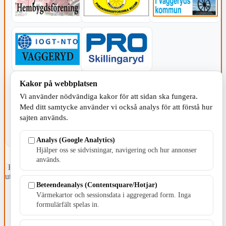
Kakor på webbplatsen
KOMMUNEN
Vi använder nödvändiga kakor för att sidan ska fungera.
Med ditt samtycke använder vi också analys för att förstå hur
sajten används.
Analys (Google Analytics)
Hjälper oss se sidvisningar, navigering och hur annonser
används.
Fristående webbtidningsföretag grundat 1991 som sedan 2002 ger
ut tidningen Skillingaryd.nu och 2010 lanserades Värnamo.nu. Från
Beteendeanalys (Contentsquare/Hotjar)
april 2026 omfattar Skillingaryd.nu tre kommuner: Gnosjö,
Värnamo och Vaggeryds kommun.
Värmekartor och sessionsdata i aggregerad form. Inga
formulärfält spelas in.
Kontakta oss
E-post: redaktionen@skillingaryd.nu