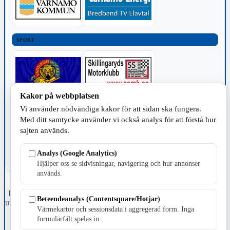
SPORT
Kakor på webbplatsen
Vi använder nödvändiga kakor för att sidan ska fungera.
TILLVERKNING
Med ditt samtycke använder vi också analys för att förstå hur
sajten används.
Analys (Google Analytics)
Hjälper oss se sidvisningar, navigering och hur annonser
används.
Fristående webbtidningsföretag grundat 1991 som sedan 2002 ger
Beteendeanalys (Contentsquare/Hotjar)
ut tidningen Skillingaryd.nu och 2010 lanserades Värnamo.nu. Från
Värmekartor och sessionsdata i aggregerad form. Inga
april 2026 omfattar Skillingaryd.nu tre kommuner: Gnosjö,
formulärfält spelas in.
Värnamo och Vaggeryds kommun.