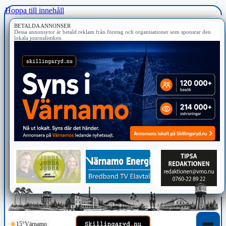
Hoppa till innehåll
BETALDA ANNONSER
Dessa annonsytor är betald reklam från företag och organisationer som sponsrar den
lokala journalistiken.
15°
Värnamo