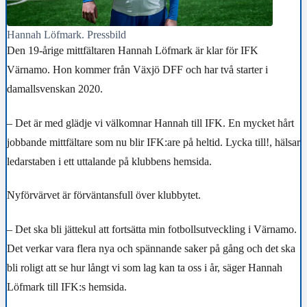
Hannah Löfmark. Pressbild
Den 19-årige mittfältaren Hannah Löfmark är klar för IFK
Värnamo.
Hon kommer från Växjö DFF och har två starter i
damallsvenskan 2020.
– Det är med glädje vi välkomnar Hannah till IFK. En mycket hårt
jobbande mittfältare som nu blir IFK:are på heltid. Lycka till!, hälsar
ledarstaben i ett uttalande på klubbens hemsida.
Nyförvärvet är förväntansfull över klubbytet.
– Det ska bli jättekul att fortsätta min fotbollsutveckling i Värnamo.
Det verkar vara flera nya och spännande saker på gång och det ska
bli roligt att se hur långt vi som lag kan ta oss i år, säger Hannah
Löfmark till IFK:s hemsida.