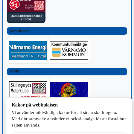
Transparensmeddelande
(TTPA)
KOMMUNEN
SPORT
Kakor på webbplatsen
Vi använder nödvändiga kakor för att sidan ska fungera.
TILLVERKNING
Med ditt samtycke använder vi också analys för att förstå hur
sajten används.