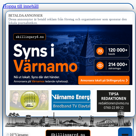
Hoppa till innehåll
BETALDA ANNONSER
Dessa annonsytor är betald reklam från företag och organisationer som sponsrar den
lokala journalistiken.
16°
Värnamo