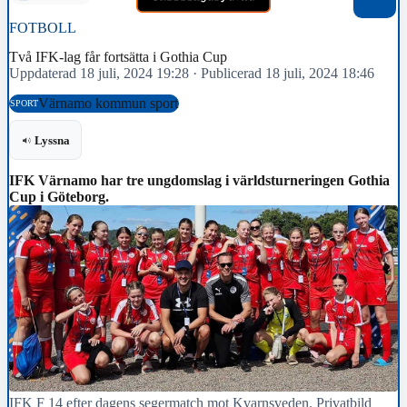
FOTBOLL
Två IFK-lag får fortsätta i Gothia Cup
Uppdaterad 18 juli, 2024 19:28
·
Publicerad 18 juli, 2024 18:46
Värnamo kommun sport
SPORT
Lyssna
IFK Värnamo har tre ungdomslag i världsturneringen Gothia
Cup i Göteborg.
IFK F 14 efter dagens segermatch mot Kvarnsveden. Privatbild