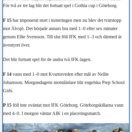
För två av tre lag blir det fortsatt spel i Gothia cup i Göteborg.
F 15
har imponerat stort i turneringen men nu blev det tvärstopp
mot Älvsjö. Det började annars bra med 1–0 efter sex minuter
genom Ellie Svensson. Till slut föll IFK med 1–3 och därmed är
äventyret över.
Det blir fortsatt spel för de andra två IFK-lagen.
F 14
vann med 1–0 mot Kvarnsveden efter mål av Nellie
Johansson. Morgondagens motståndare blir engelska Prep School
Girls.
P 15
föll inte oväntat mot IFK Göteborg. Göteborgskillarna vann
med 4–0. I morgon väntar AIK i en placeringsmatch.