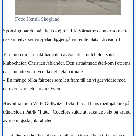
Foto: Henrik Skoglund
Sportsligt har det gått helt okej för IFK Värnamos damer som efter
nästan halva serien spelad ligger på en femte plats i division 1.
Värnamo.nu har sökt både den avgående sportchefen samt
klubbchefen Christian Ahlander. Den sistnämnde återkom i ett sms
där han inte vill utveckla det hela närmare.
– En mängd olika faktorer som lett fram till att vi går vidare med
damverksamheten utan Owen.
Huvudtränaren Willy Gollwitzer bekräftar att hans medhjälpare på
tränarsidan Patrik ”Putte” Cedefors valde att säga upp sig på grund
av meningsskiljaktigheter.
– Jag blev väldigt besviken, vi vill ju ha kvar
Putte till varje pris.