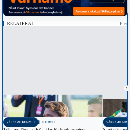
RELATERAT
Fler
›
VÄRNAMO KOMMUN
FOTBOLL
VÄRNAMO KOM
Tränaren lämnar IFK - klar för konkurrentens
Samtalsterapeu