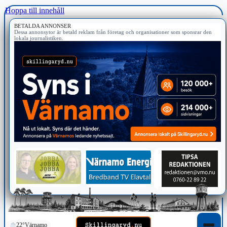
Hoppa till innehåll
BETALDA ANNONSER
Dessa annonsytor är betald reklam från företag och organisationer som sponsrar den
lokala journalistiken.
22°
Värnamo