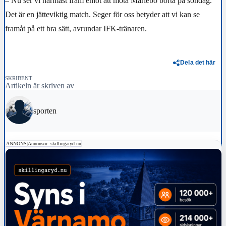
– Nu ser vi närmast fram emot att möta Mariebo borta på söndag.
Det är en jätteviktig match. Seger för oss betyder att vi kan se
framåt på ett bra sätt, avrundar IFK-tränaren.
Dela det här
SKRIBENT
Artikeln är skriven av
sporten
ANNONS
|
Annonsör: skillingaryd.nu