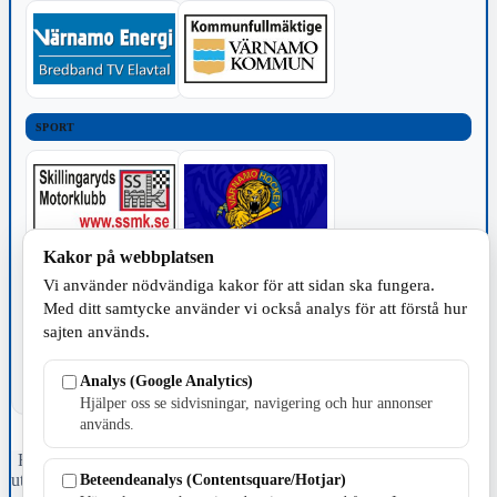
SPORT
Kakor på webbplatsen
TILLVERKNING
Vi använder nödvändiga kakor för att sidan ska fungera.
Med ditt samtycke använder vi också analys för att förstå hur
sajten används.
Analys (Google Analytics)
Hjälper oss se sidvisningar, navigering och hur annonser
används.
Fristående webbtidningsföretag grundat 1991 som sedan 2002 ger
ut tidningen Skillingaryd.nu och 2010 lanserades Värnamo.nu. Från
Beteendeanalys (Contentsquare/Hotjar)