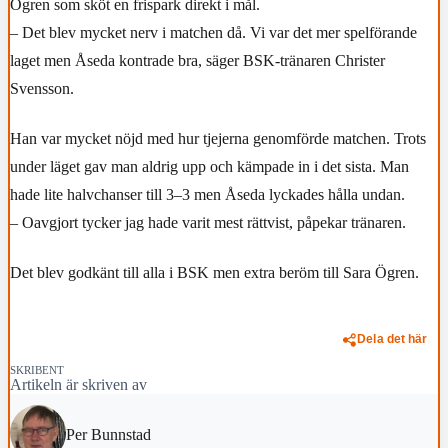
Ögren som sköt en frispark direkt i mål.
– Det blev mycket nerv i matchen då. Vi var det mer spelförande
laget men Åseda kontrade bra, säger BSK-tränaren Christer
Svensson.
Han var mycket nöjd med hur tjejerna genomförde matchen. Trots
under läget gav man aldrig upp och kämpade in i det sista. Man
hade lite halvchanser till 3–3 men Åseda lyckades hålla undan.
– Oavgjort tycker jag hade varit mest rättvist, påpekar tränaren.
Det blev godkänt till alla i BSK men extra beröm till Sara Ögren.
Dela det här
SKRIBENT
Artikeln är skriven av
Per Bunnstad