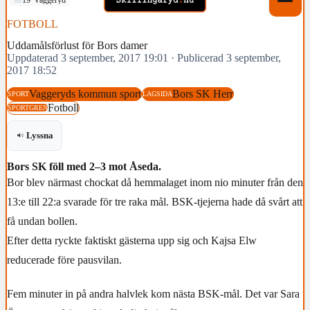
FOTBOLL
Uddamålsförlust för Bors damer
Uppdaterad 3 september, 2017 19:01
·
Publicerad 3 september,
2017 18:52
Vaggeryds kommun sport
Bors SK Herr
SPORT
LAGSIDA
Fotboll
SPORTGREN
Lyssna
Bors SK föll med 2–3 mot Åseda.
Bor blev närmast chockat då hemmalaget inom nio minuter från den
13:e till 22:a svarade för tre raka mål. BSK-tjejerna hade då svårt att
få undan bollen.
Efter detta ryckte faktiskt gästerna upp sig och Kajsa Elw
reducerade före pausvilan.
Fem minuter in på andra halvlek kom nästa BSK-mål. Det var Sara