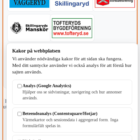
Kakor på webbplatsen
KOMMUNEN
Vi använder nödvändiga kakor för att sidan ska fungera.
Med ditt samtycke använder vi också analys för att förstå hur
sajten används.
Analys (Google Analytics)
Hjälper oss se sidvisningar, navigering och hur annonser
används.
Fristående webbtidningsföretag grundat 1991 som sedan 2002 ger
ut tidningen Skillingaryd.nu och 2010 lanserades Värnamo.nu. Från
april 2026 omfattar Skillingaryd.nu tre kommuner: Gnosjö,
Beteendeanalys (Contentsquare/Hotjar)
Värnamo och Vaggeryds kommun.
Värmekartor och sessionsdata i aggregerad form. Inga
formulärfält spelas in.
Kontakta oss
E-post: redaktionen@skillingaryd.nu
Postadress: Gisslaköp 1, 568 92 Skillingaryd