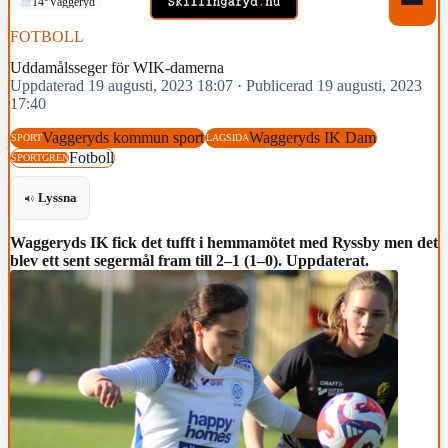
14°
Vaggeryd
FOTBOLL
Uddamålsseger för WIK-damerna
Uppdaterad 19 augusti, 2023 18:07
·
Publicerad 19 augusti, 2023
17:40
Vaggeryds kommun sport
Waggeryds IK Dam
SPORT
LAGSIDA
Fotboll
SPORTGREN
Lyssna
Waggeryds IK fick det tufft i hemmamötet med Ryssby men det
blev ett sent segermål fram till 2–1 (1–0). Uppdaterat.