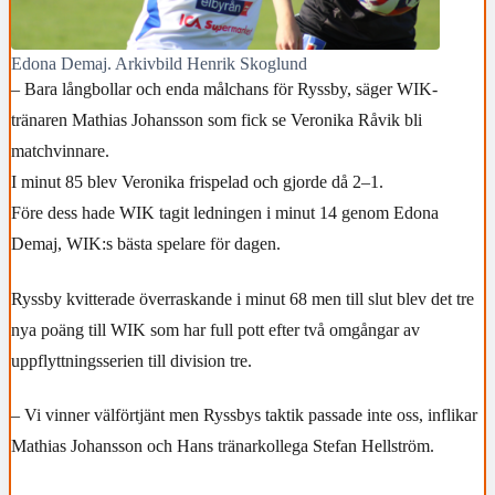
Edona Demaj. Arkivbild Henrik Skoglund
– Bara långbollar och enda målchans för Ryssby, säger WIK-
tränaren Mathias Johansson som fick se Veronika Råvik bli
matchvinnare.
I minut 85 blev Veronika frispelad och gjorde då 2–1.
Före dess hade WIK tagit ledningen i minut 14 genom Edona
Demaj, WIK:s bästa spelare för dagen.
Ryssby kvitterade överraskande i minut 68 men till slut blev det tre
nya poäng till WIK som har full pott efter två omgångar av
uppflyttningsserien till division tre.
– Vi vinner välförtjänt men Ryssbys taktik passade inte oss, inflikar
Mathias Johansson och Hans tränarkollega Stefan Hellström.