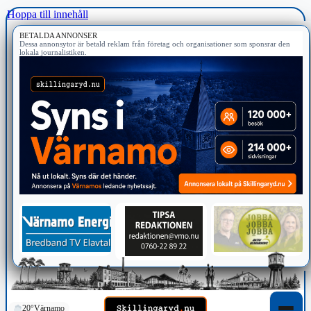
Hoppa till innehåll
BETALDA ANNONSER
Dessa annonsytor är betald reklam från företag och organisationer som sponsrar den
lokala journalistiken.
20°
Värnamo