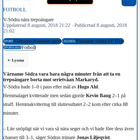
FOTBOLL
V-Södra nära trepoängare
Uppdaterad 8 augusti, 2018 21:22
·
Publicerad 8 augusti, 2018
21:02
Värnamo kommun sport
Värnamo Södra FF Herr
SPORT
LAGSIDA
Fotboll
SPORTGREN
Lyssna
Värnamo Södra vara bara några minuter från att ta en
trepoängare borta mot serietvåan Markaryd.
V-Södra hade 1–0 i paus efter mål av
Hugo Ahl
.
Hemmalaget kvitterade men sedan gjorde
Kevin Bang
2–1 på
straff. Hemmakvittering till slutresultatet 2–2 kom efter cirka 88
minuter.
– Lite snöpligt när vi vara så nära seger och vi hade före dess även
chanser till 3–1, säger Södras tränare
Jonas Liljeqvist
.