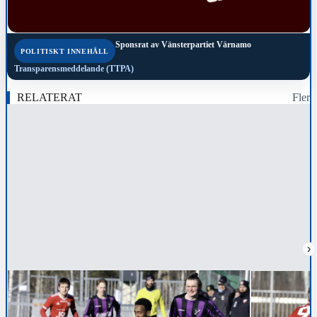
Sponsrat av
Vänsterpartiet Värnamo
POLITISKT INNEHÅLL
Transparensmeddelande (TTPA)
RELATERAT
Fler
›