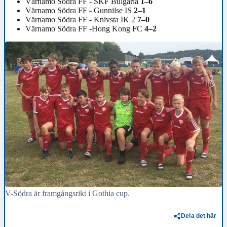
Värnamo Södra FF - SKF Bulgaria
1–6
Värnamo Södra FF - Gunnilse IS
2–1
Värnamo Södra FF - Knivsta IK 2
7–0
Värnamo Södra FF -Hong Kong FC
4–2
V-Södra är framgångsrikt i Gothia cup.
Dela det här