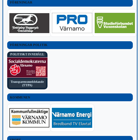
FÖRENINGAR
FÖRENINGAR POLITIK
POLITISKT INNEHÅLL
Transparensmeddelande
(TTPA)
KOMMUNEN
SPORT