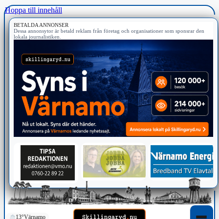
Hoppa till innehåll
BETALDA ANNONSER
Dessa annonsytor är betald reklam från företag och organisationer som sponsrar den
lokala journalistiken.
13°
Värnamo