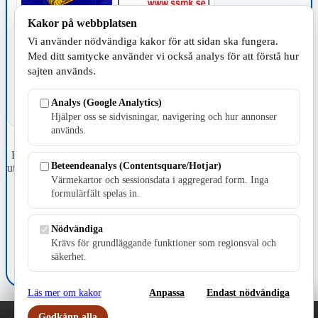
Kakor på webbplatsen
TILLVERKNING
Vi använder nödvändiga kakor för att sidan ska fungera.
Med ditt samtycke använder vi också analys för att förstå hur
sajten används.
Analys (Google Analytics)
Hjälper oss se sidvisningar, navigering och hur annonser
används.
Fristående webbtidningsföretag grundat 1991 som sedan 2002 ger
Beteendeanalys (Contentsquare/Hotjar)
ut tidningen Skillingaryd.nu och 2010 lanserades Värnamo.nu. Från
Värmekartor och sessionsdata i aggregerad form. Inga
april 2026 omfattar Skillingaryd.nu tre kommuner: Gnosjö,
Värnamo och Vaggeryds kommun.
formulärfält spelas in.
Kontakta oss
Nödvändiga
E-post: redaktionen@skillingaryd.nu
Postadress: Gisslaköp 1, 568 92 Skillingaryd
Krävs för grundläggande funktioner som regionsval och
säkerhet.
Kakinställningar
Läs mer om kakor
Anpassa
Endast nödvändiga
Godkänn alla