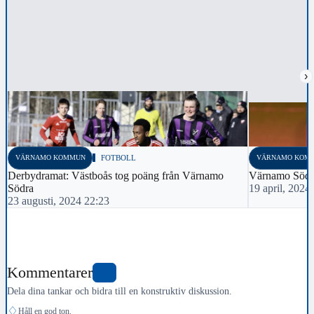
›
VÄRNAMO KOMMUN
FOTBOLL
VÄRNAMO KOM
Derbydramat: Västboås tog poäng från Värnamo
Värnamo Södra
Södra
19 april, 2024
23 augusti, 2024 22:23
Kommentarer
0
Dela dina tankar och bidra till en konstruktiv diskussion.
♢
Håll en god ton.