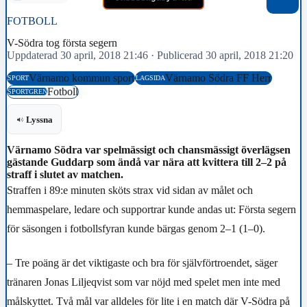
FOTBOLL
V-Södra tog första segern
Uppdaterad 30 april, 2018 21:46
·
Publicerad 30 april, 2018 21:20
Värnamo kommun sport
Värnamo Södra FF Herr
SPORT
LAGSIDA
Fotboll
SPORTGREN
Lyssna
Värnamo Södra var spelmässigt och chansmässigt överlägsen
gästande Guddarp som ändå var nära att kvittera till 2–2 på
straff i slutet av matchen.
Straffen i 89:e minuten sköts strax vid sidan av målet och
hemmaspelare, ledare och supportrar kunde andas ut: Första segern
för säsongen i fotbollsfyran kunde bärgas genom 2–1 (1–0).
– Tre poäng är det viktigaste och bra för självförtroendet, säger
tränaren Jonas Liljeqvist som var nöjd med spelet men inte med
målskyttet. Två mål var alldeles för lite i en match där V-Södra på