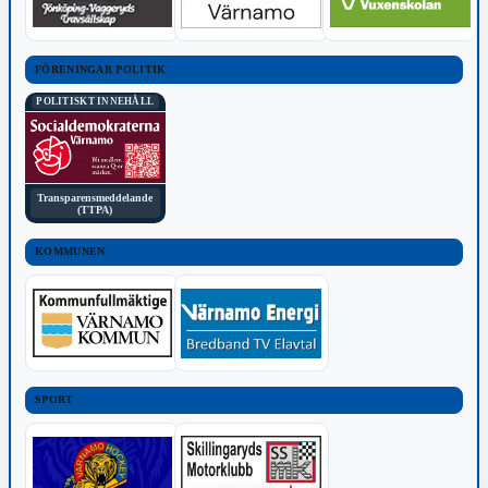
FÖRENINGAR POLITIK
POLITISKT INNEHÅLL
Transparensmeddelande
(TTPA)
KOMMUNEN
SPORT