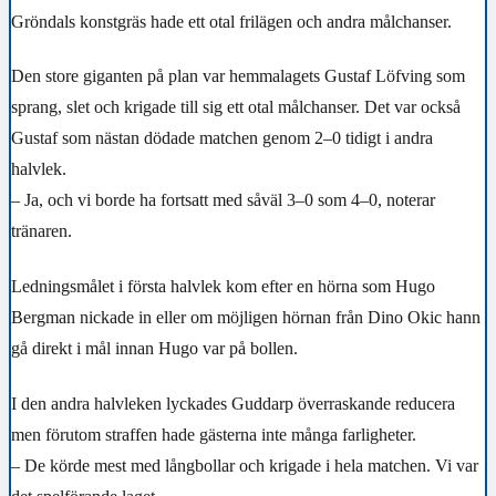
Gröndals konstgräs hade ett otal frilägen och andra målchanser.
Den store giganten på plan var hemmalagets Gustaf Löfving som
sprang, slet och krigade till sig ett otal målchanser. Det var också
Gustaf som nästan dödade matchen genom 2–0 tidigt i andra
halvlek.
– Ja, och vi borde ha fortsatt med såväl 3–0 som 4–0, noterar
tränaren.
Ledningsmålet i första halvlek kom efter en hörna som Hugo
Bergman nickade in eller om möjligen hörnan från Dino Okic hann
gå direkt i mål innan Hugo var på bollen.
I den andra halvleken lyckades Guddarp överraskande reducera
men förutom straffen hade gästerna inte många farligheter.
– De körde mest med långbollar och krigade i hela matchen. Vi var