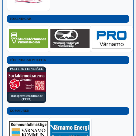
FÖRENINGAR
FÖRENINGAR POLITIK
POLITISKT INNEHÅLL
Transparensmeddelande
(TTPA)
KOMMUNEN