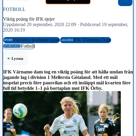
FOTBOLL
Viktig poäng för IFK-tjejer
Uppdaterad 20 september, 2020 22:09
·
Publicerad 19 september,
2020 16:19
Värnamo kommun sport
IFK Värnamo Dam
SPORT
LAGSIDA
Fotboll
SPORTGREN
Lyssna
IFK Värnamo dam tog en viktig poäng för att hålla undan från
jagande lag i division 1 Mellersta Götaland. Med ett mål
inspelat precis före pausvilan och ett insläppt mål kvarten före
full tid betydde 1–1 på bortaplan mot IFK Örby.