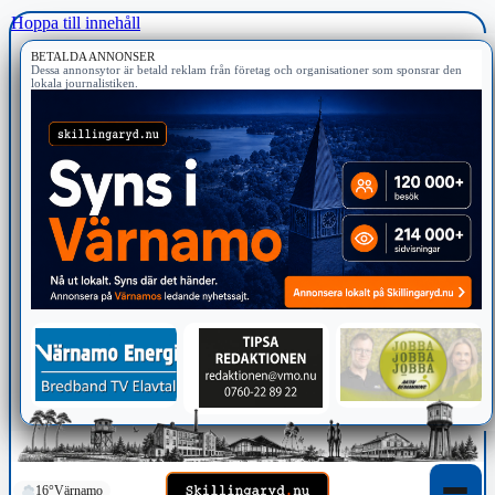
Hoppa till innehåll
BETALDA ANNONSER
Dessa annonsytor är betald reklam från företag och organisationer som sponsrar den
lokala journalistiken.
16°
Värnamo