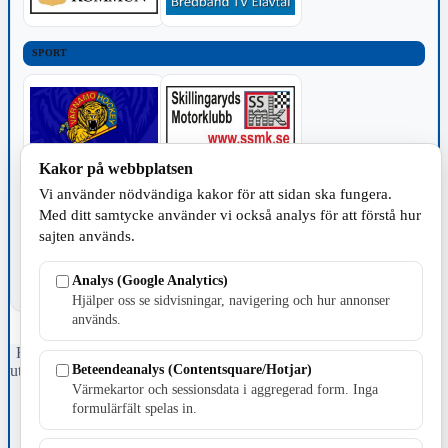
SPORT
Kakor på webbplatsen
TILLVERKNING
Vi använder nödvändiga kakor för att sidan ska fungera.
Med ditt samtycke använder vi också analys för att förstå hur
sajten används.
Analys (Google Analytics)
Hjälper oss se sidvisningar, navigering och hur annonser
används.
Fristående webbtidningsföretag grundat 1991 som sedan 2002 ger
Beteendeanalys (Contentsquare/Hotjar)
ut tidningen Skillingaryd.nu och 2010 lanserades Värnamo.nu. Från
april 2026 omfattar Skillingaryd.nu tre kommuner: Gnosjö,
Värmekartor och sessionsdata i aggregerad form. Inga
Värnamo och Vaggeryds kommun.
formulärfält spelas in.
Kontakta oss