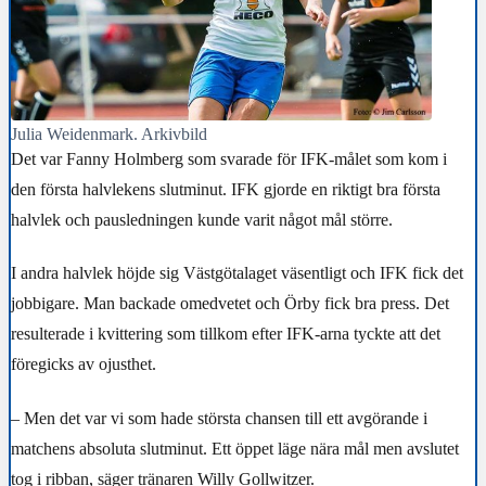
Julia Weidenmark. Arkivbild
Det var Fanny Holmberg som svarade för IFK-målet som kom i
den första halvlekens slutminut. IFK gjorde en riktigt bra första
halvlek och pausledningen kunde varit något mål större.
I andra halvlek höjde sig Västgötalaget väsentligt och IFK fick det
jobbigare. Man backade omedvetet och Örby fick bra press. Det
resulterade i kvittering som tillkom efter IFK-arna tyckte att det
föregicks av ojusthet.
– Men det var vi som hade största chansen till ett avgörande i
matchens absoluta slutminut. Ett öppet läge nära mål men avslutet
tog i ribban, säger tränaren Willy Gollwitzer.