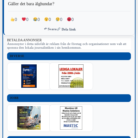
Gäller det bara älghundar?
0
0
0
0
0
0
↶ Svara
Dela länk
BETALDA ANNONSER
Annonsytor i detta sidofält är reklam från de företag och organisationer som valt att
sponsra den lokala journalistiken i sin hemkommun.
DIVERSE
JOBB