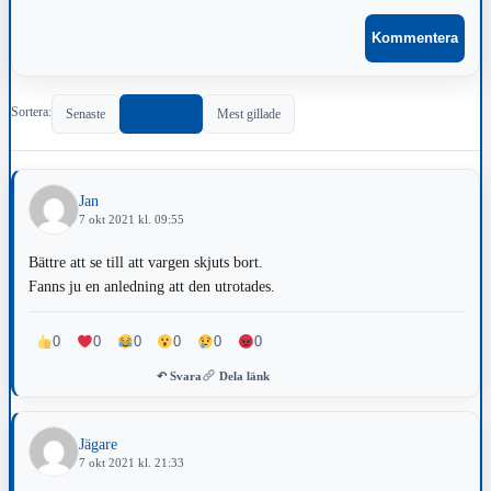
Sortera:
Senaste
Populärast
Mest gillade
Jan
7 okt 2021 kl. 09:55
Bättre att se till att vargen skjuts bort.
Fanns ju en anledning att den utrotades.
0
0
0
0
0
0
↶ Svara
Dela länk
Jägare
7 okt 2021 kl. 21:33