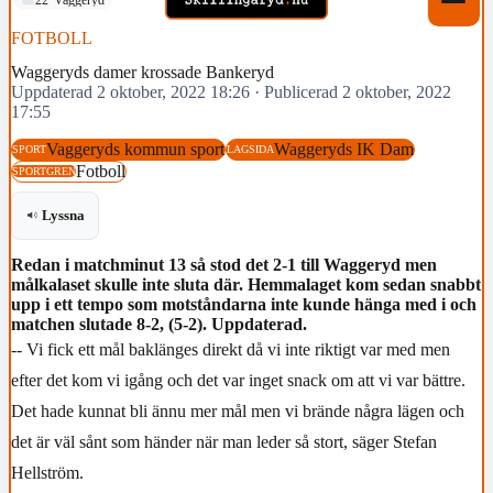
FOTBOLL
Waggeryds damer krossade Bankeryd
Uppdaterad 2 oktober, 2022 18:26
·
Publicerad 2 oktober, 2022
17:55
Vaggeryds kommun sport
Waggeryds IK Dam
SPORT
LAGSIDA
Fotboll
SPORTGREN
Lyssna
Redan i matchminut 13 så stod det 2-1 till Waggeryd men
målkalaset skulle inte sluta där. Hemmalaget kom sedan snabbt
upp i ett tempo som motståndarna inte kunde hänga med i och
matchen slutade 8-2, (5-2). Uppdaterad.
-- Vi fick ett mål baklänges direkt då vi inte riktigt var med men
efter det kom vi igång och det var inget snack om att vi var bättre.
Det hade kunnat bli ännu mer mål men vi brände några lägen och
det är väl sånt som händer när man leder så stort, säger Stefan
Hellström.