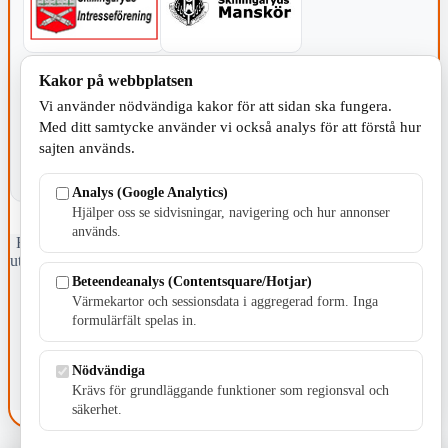
Kakor på webbplatsen
KOMMUNEN
Vi använder nödvändiga kakor för att sidan ska fungera.
Med ditt samtycke använder vi också analys för att förstå hur
sajten används.
Analys (Google Analytics)
Hjälper oss se sidvisningar, navigering och hur annonser
används.
Fristående webbtidningsföretag grundat 1991 som sedan 2002 ger
ut tidningen Skillingaryd.nu och 2010 lanserades Värnamo.nu. Från
april 2026 omfattar Skillingaryd.nu tre kommuner: Gnosjö,
Beteendeanalys (Contentsquare/Hotjar)
Värnamo och Vaggeryds kommun.
Värmekartor och sessionsdata i aggregerad form. Inga
formulärfält spelas in.
Kontakta oss
E-post: redaktionen@skillingaryd.nu
Postadress: Gisslaköp 1, 568 92 Skillingaryd
Nödvändiga
Krävs för grundläggande funktioner som regionsval och
Kakinställningar
säkerhet.