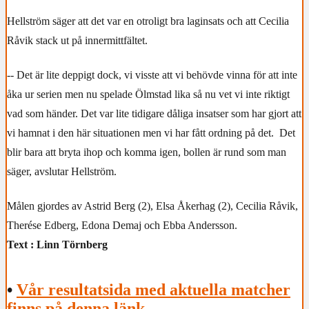
Hellström säger att det var en otroligt bra laginsats och att Cecilia
Råvik stack ut på innermittfältet.
-- Det är lite deppigt dock, vi visste att vi behövde vinna för att inte
åka ur serien men nu spelade Ölmstad lika så nu vet vi inte riktigt
vad som händer. Det var lite tidigare dåliga insatser som har gjort att
vi hamnat i den här situationen men vi har fått ordning på det. Det
blir bara att bryta ihop och komma igen, bollen är rund som man
säger, avslutar Hellström.
Målen gjordes av Astrid Berg (2), Elsa Åkerhag (2), Cecilia Råvik,
Therése Edberg, Edona Demaj och Ebba Andersson.
Text : Linn Törnberg
•
Vår resultatsida med aktuella matcher
finns på denna länk