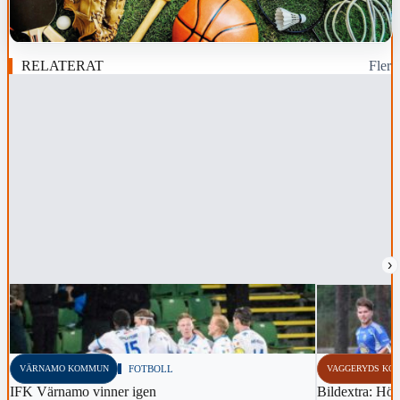
RELATERAT
Fler
›
VÄRNAMO KOMMUN
FOTBOLL
VAGGERYDS KO
IFK Värnamo vinner igen
Bildextra: Hös