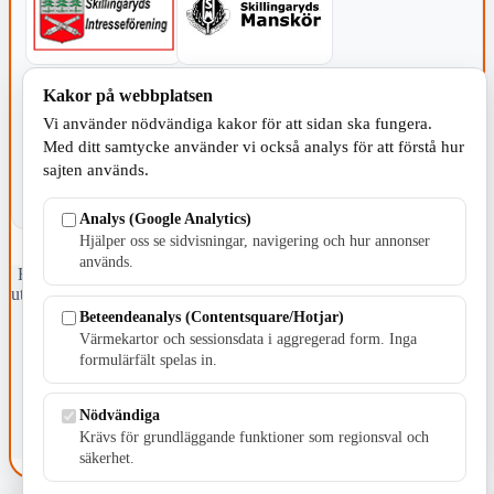
Kakor på webbplatsen
KOMMUNEN
Vi använder nödvändiga kakor för att sidan ska fungera.
Med ditt samtycke använder vi också analys för att förstå hur
sajten används.
Analys (Google Analytics)
Hjälper oss se sidvisningar, navigering och hur annonser
används.
Fristående webbtidningsföretag grundat 1991 som sedan 2002 ger
ut tidningen Skillingaryd.nu och 2010 lanserades Värnamo.nu. Från
april 2026 omfattar Skillingaryd.nu tre kommuner: Gnosjö,
Beteendeanalys (Contentsquare/Hotjar)
Värnamo och Vaggeryds kommun.
Värmekartor och sessionsdata i aggregerad form. Inga
formulärfält spelas in.
Kontakta oss
E-post: redaktionen@skillingaryd.nu
Postadress: Gisslaköp 1, 568 92 Skillingaryd
Nödvändiga
Krävs för grundläggande funktioner som regionsval och
Kakinställningar
säkerhet.