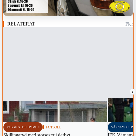
RELATERAT
Fler
›
VAGGERYDS KOMMUN
FOTBOLL
VÄRNAMO KOM
Skillingaryd med storseger i derbyt
IFK Värnamo 