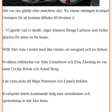
Det var stor glädje efter matchens slut. Nu väntar nämligen kvalspel
i kampen för att komma tillbaka till division 2.
– Vi gjorde vad vi skulle, säger tränaren Bengt Carlsson som hyllar
tjejerna för ännu en fin insats.
WIK blev tvåa i serien med åtta vinster, en oavgjord och en förlust.
Kvällens målskyttar var Julia Gustafsson och Elsa Åkerhag tre var
samt Cecilia Råvik och Astrid Berg.
Lite extra polis till Maja Petersson och Linnéa Ireklint.
Kvalspelet inleds kommande helg men motståndare och
spelordning är inte klar ännu.