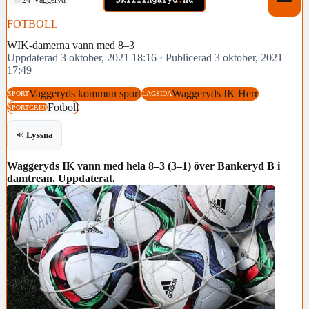
FOTBOLL
WIK-damerna vann med 8–3
Uppdaterad 3 oktober, 2021 18:16
·
Publicerad 3 oktober, 2021
17:49
Vaggeryds kommun sport
Waggeryds IK Herr
SPORT
LAGSIDA
Fotboll
SPORTGREN
Lyssna
Waggeryds IK vann med hela 8–3 (3–1) över Bankeryd B i
damtrean. Uppdaterat.