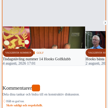
›
VAGGERYDS KOMMUN
GOLF
VAGGERYDS KO
Tisdagstävling nummer 14 Hooks Golfklubb
Hooks bästa g
4 augusti, 2026 17:01
2 augusti, 202
Kommentarer
0
Dela dina tankar och bidra till en konstruktiv diskussion.
♢
Håll en god ton.
Skriv sakligt och respektfullt.