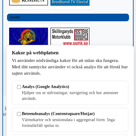
SPORT
Kakor på webbplatsen
TILLVERKNING
Vi använder nödvändiga kakor för att sidan ska fungera.
Med ditt samtycke använder vi också analys för att förstå hur
sajten används.
Analys (Google Analytics)
Hjälper oss se sidvisningar, navigering och hur annonser
används.
Fristående webbtidningsföretag grundat 1991 som sedan 2002 ger
Beteendeanalys (Contentsquare/Hotjar)
ut tidningen Skillingaryd.nu och 2010 lanserades Värnamo.nu. Från
april 2026 omfattar Skillingaryd.nu tre kommuner: Gnosjö,
Värmekartor och sessionsdata i aggregerad form. Inga
Värnamo och Vaggeryds kommun.
formulärfält spelas in.
Kontakta oss