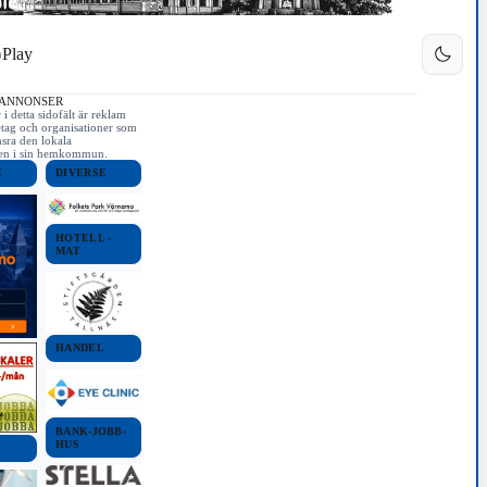
Play
 ANNONSER
i detta sidofält är reklam
etag och organisationer som
nsra den lokala
iken i sin hemkommun.
E
DIVERSE
HOTELL -
MAT
HANDEL
BANK-JOBB-
HUS