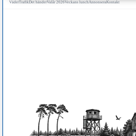
Väder
Trafik
Det händer
Valår 2026
Veckans lunch
Annonsera
Kontakt