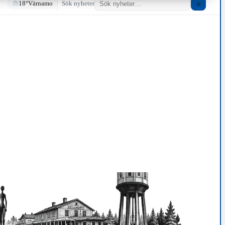
18°
Värnamo
Sök nyheter
⌕