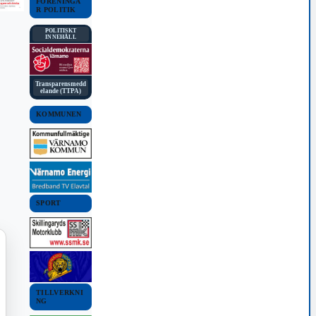
FÖRENINGA
R POLITIK
POLITISKT
INNEHÅLL
Transparensmedd
elande (TTPA)
KOMMUNEN
SPORT
TILLVERKNI
NG