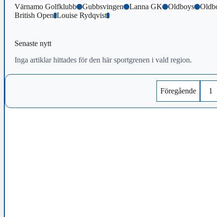
Värnamo Golfklubb
Gubbsvingen
Lanna GK
Oldboys
Oldb
16
11
11
11
British Open
Louise Rydqvist
3
3
Senaste nytt
Inga artiklar hittades för den här sportgrenen i vald region.
Föregående
1