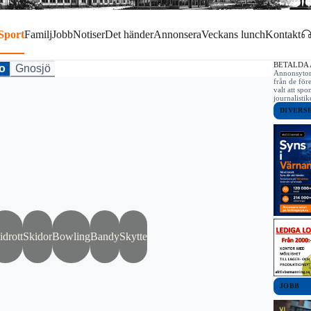
Sport
Familj
Jobb
Notiser
Det händer
Annonsera
Veckans lunch
Kontakt
BETALDA
o
Gnosjö
Annonsytor 
från de för
valt att spo
journalist
DIVERS
idrott
Skidor
Bowling
Bandy
Skytte
JOBB