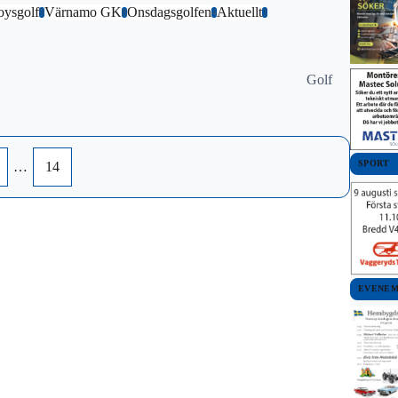
oysgolf
Värnamo GK
Onsdagsgolfen
Aktuellt
9
8
4
3
Golf
SPORT
…
14
EVENE