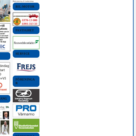
BIL-MOTOR
FASTIGHET
SERVICE
FÖRENINGA
R
MANG