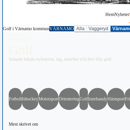
Hem
Nyheter
Golf i Värnamo kommun
VÄRNAMO
Alla
Vaggeryd
Värnam
SPORTGREN
Golf
Senaste lokala nyheterna, lag, matcher och live från golf.
Fotboll
Ishockey
Motorsport
Orientering
Golf
Innebandy
Hästsport
Fri
Mest skrivet om