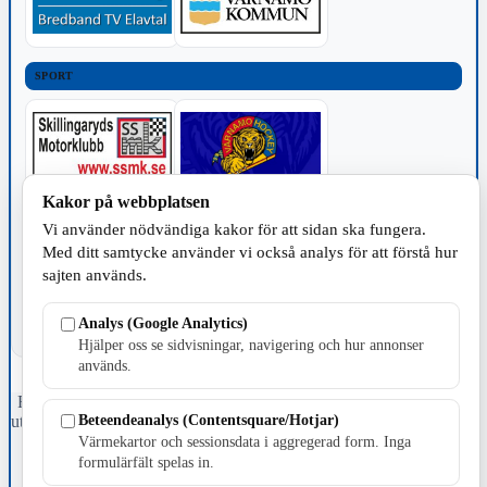
SPORT
Kakor på webbplatsen
TILLVERKNING
Vi använder nödvändiga kakor för att sidan ska fungera.
Med ditt samtycke använder vi också analys för att förstå hur
sajten används.
Analys (Google Analytics)
Hjälper oss se sidvisningar, navigering och hur annonser
används.
Fristående webbtidningsföretag grundat 1991 som sedan 2002 ger
Beteendeanalys (Contentsquare/Hotjar)
ut tidningen Skillingaryd.nu och 2010 lanserades Värnamo.nu. Från
april 2026 omfattar Skillingaryd.nu tre kommuner: Gnosjö,
Värmekartor och sessionsdata i aggregerad form. Inga
Värnamo och Vaggeryds kommun.
formulärfält spelas in.