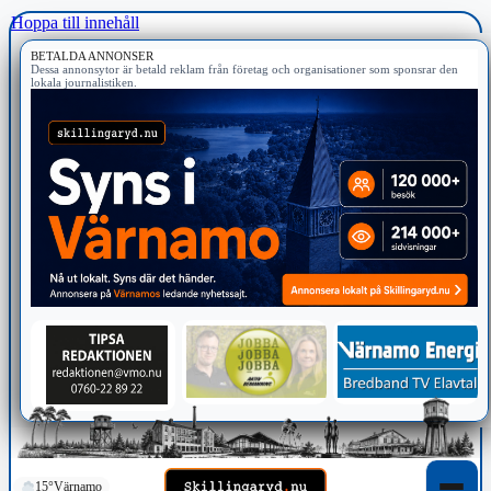
Hoppa till innehåll
BETALDA ANNONSER
Dessa annonsytor är betald reklam från företag och organisationer som sponsrar den
lokala journalistiken.
15°
Värnamo