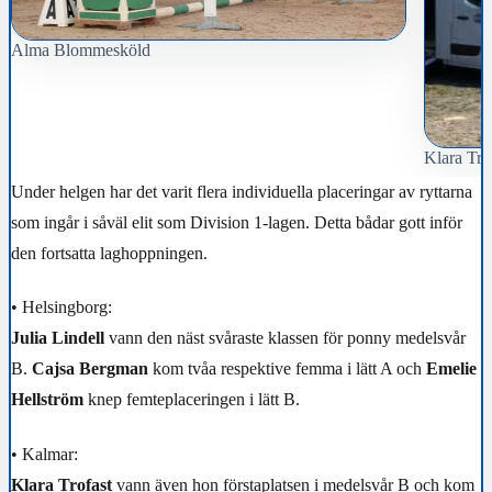
Alma Blommesköld
Klara Tro
Under helgen har det varit flera individuella placeringar av ryttarna
som ingår i såväl elit som Division 1-lagen. Detta bådar gott inför
den fortsatta laghoppningen.
• Helsingborg:
Julia Lindell
vann den näst svåraste klassen för ponny medelsvår
B.
Cajsa Bergman
kom tvåa respektive femma i lätt A och
Emelie
Hellström
knep femteplaceringen i lätt B.
• Kalmar:
Klara Trofast
vann även hon förstaplatsen i medelsvår B och kom