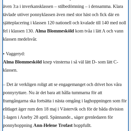
även 3:a i inverkansklassen – stilbedömning – i densamma. Klara
tävlade utöver ponnyklassen även med stor häst och fick där en
sjätteplacering i klassen 120 nationell och kvalade till 140 med noll
fel i klassen 130.
Alma
Blommesköld
kom tvåa i lätt A och vann
klassen medelsvår.
• Vaggeryd:
Alma Blommesköld
knep vinsterna i så väl lätt D- som lätt C-
klassen.
– Det är verkligen roligt att se engagemanget och drivet hos våra
ponnyryttare. Nu är det bara att hålla tummarna för att
framgångarna ska fortsätta i nästa omgång i laghoppningen som för
elitlaget äger rum den 18 maj i Västervik och för de båda division
1-lagen i Aneby 28 april. Spännande., säger grenledaren för
ponnyhoppning
Ann-Helene Trofast
hoppfullt.