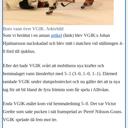
Boro vann över VGIK. Arkivbild
Som vi berättat i en annan
artikel
(länk) blev VGIK:s Johan
Hjalmarsson nackskadad och blev mitt i matchen vid ställningen 4–
0 förd till sjukhus.
Efter det hade VGIK svårt att mobilisera nya krafter och
hemmalaget vann länsderbyt med 5–1 (3–0, 1–0, 1–1). Därmed
ramlade VGIK under slutspelsstrecket och nu gäller det att ta nya
tag för att bli bland de fyra främsta som får spela i Alltvåan.
Enda VGIK-målet kom vid hemmaledning 5–0. Det var Victor
Greibe som satte pucken i nät framspelad av Pierré Nilsson-Grans.
VGIK spelade då fem mot tre.