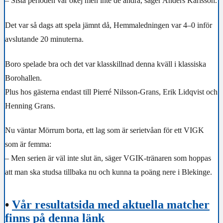
– Sista perioden var okej men inte de andra, säger Anders Karlsson.
Det var så dags att spela jämnt då, Hemmaledningen var 4–0 inför
avslutande 20 minuterna.
Boro spelade bra och det var klasskillnad denna kväll i klassiska
Borohallen.
Plus hos gästerna endast till Pierré Nilsson-Grans, Erik Lidqvist och
Henning Grans.
Nu väntar Mörrum borta, ett lag som är serietvåan för ett VIGK
som är femma:
– Men serien är väl inte slut än, säger VGIK-tränaren som hoppas
att man ska studsa tillbaka nu och kunna ta poäng nere i Blekinge.
•
Vår resultatsida med aktuella matcher
finns på denna länk