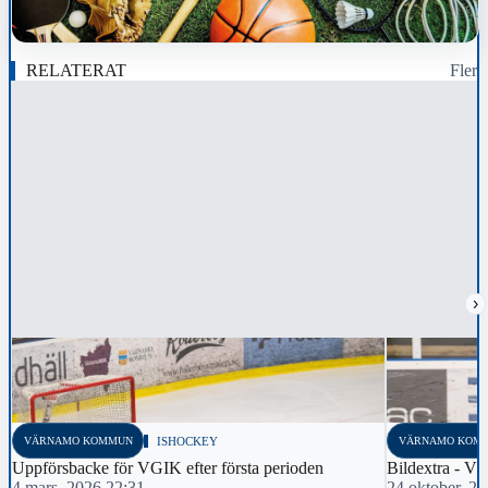
RELATERAT
Fler
›
VÄRNAMO KOMMUN
ISHOCKEY
VÄRNAMO KOM
Uppförsbacke för VGIK efter första perioden
Bildextra - Vä
4 mars, 2026 22:31
24 oktober, 2