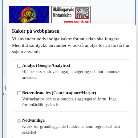
Kakor på webbplatsen
TILLVERKNING
Vi använder nödvändiga kakor för att sidan ska fungera.
Med ditt samtycke använder vi också analys för att förstå hur
sajten används.
Analys (Google Analytics)
Hjälper oss se sidvisningar, navigering och hur annonser
används.
Fristående webbtidningsföretag grundat 1991 som sedan 2002 ger
Beteendeanalys (Contentsquare/Hotjar)
ut tidningen Skillingaryd.nu och 2010 lanserades Värnamo.nu. Från
april 2026 omfattar Skillingaryd.nu tre kommuner: Gnosjö,
Värmekartor och sessionsdata i aggregerad form. Inga
Värnamo och Vaggeryds kommun.
formulärfält spelas in.
Kontakta oss
Nödvändiga
E-post: redaktionen@skillingaryd.nu
Postadress: Gisslaköp 1, 568 92 Skillingaryd
Krävs för grundläggande funktioner som regionsval och
säkerhet.
Kakinställningar