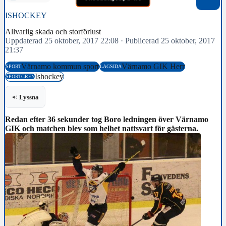
ISHOCKEY
Allvarlig skada och storförlust
Uppdaterad 25 oktober, 2017 22:08
·
Publicerad 25 oktober, 2017
21:37
Värnamo kommun sport
Värnamo GIK Herr
SPORT
LAGSIDA
Ishockey
SPORTGREN
Lyssna
Redan efter 36 sekunder tog Boro ledningen över Värnamo
GIK och matchen blev som helhet nattsvart för gästerna.