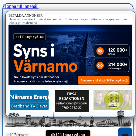
Hoppa till innehåll
BETALDA ANNONSER
Dessa annonsytor är betald reklam från företag och organisationer som sponsrar den
lokala journalistiken.
19°
Värnamo