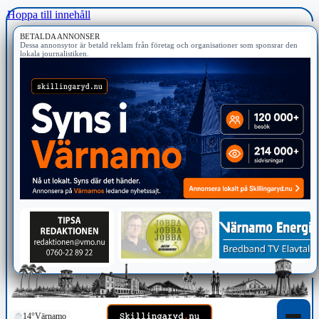
Hoppa till innehåll
BETALDA ANNONSER
Dessa annonsytor är betald reklam från företag och organisationer som sponsrar den
lokala journalistiken.
14°
Värnamo