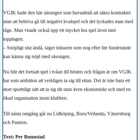
VGIK hade den här säsongen som huvudmål att säkra kontraktet
utan att behöva gå till negativt kvalspel och det lyckades man med
råge. Man visade också upp ett mycket bra spel även mot
topplagen.
– Snöpligt slut ändå, säger tränaren som nog efter lite funderande
kan känna sig nöjd med säsongen.
Nu blir det fortsatt spel i tvåan till hösten och frågan är om VGIK
har som ambition att verkligen ta sig till ettan. Det är inte bara ett
stort sportsligt sätt att ta sig dit utan även ekonomiskt och med en
ökad organisation inom klubben.
Till nästa omgång går nu Lidköping, Boro/Vetlanda, Vänersborg
och Pantern.
Text: Per Bunnstad