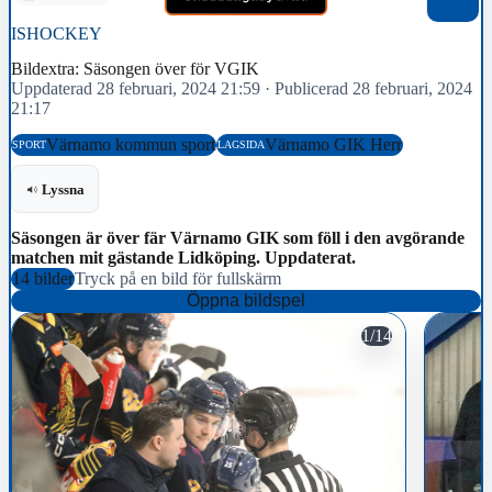
ISHOCKEY
Bildextra: Säsongen över för VGIK
Uppdaterad 28 februari, 2024 21:59
·
Publicerad 28 februari, 2024
21:17
Värnamo kommun sport
Värnamo GIK Herr
SPORT
LAGSIDA
Lyssna
Säsongen är över fär Värnamo GIK som föll i den avgörande
matchen mit gästande Lidköping. Uppdaterat.
14 bilder
Tryck på en bild för fullskärm
Öppna bildspel
1/14