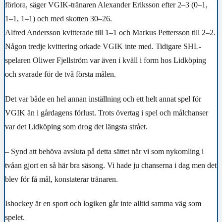
förlora, säger VGIK-tränaren Alexander Eriksson efter 2–3 (0–1,
1–1, 1–1) och med skotten 30–26.
Alfred Andersson kvitterade till 1–1 och Markus Pettersson till 2–2.
Någon tredje kvittering orkade VGIK inte med. Tidigare SHL-
spelaren Oliwer Fjellström var även i kväll i form hos Lidköping
och svarade för de två första målen.
Det var både en hel annan inställning och ett helt annat spel för
VGIK än i gårdagens förlust. Trots övertag i spel och målchanser
var det Lidköping som drog det längsta strået.
– Synd att behöva avsluta på detta sättet när vi som nykomling i
tvåan gjort en så här bra säsong. Vi hade ju chanserna i dag men det
blev för få mål, konstaterar tränaren.
Ishockey är en sport och logiken går inte alltid samma väg som
spelet.