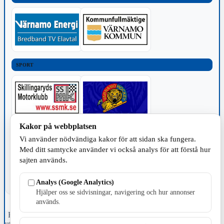
SPORT
Kakor på webbplatsen
TILLVERKNING
Vi använder nödvändiga kakor för att sidan ska fungera.
Med ditt samtycke använder vi också analys för att förstå hur
sajten används.
Analys (Google Analytics)
Hjälper oss se sidvisningar, navigering och hur annonser
används.
Fristående webbtidningsföretag grundat 1991 som sedan 2002 ger
ut tidningen Skillingaryd.nu och 2010 lanserades Värnamo.nu. Från