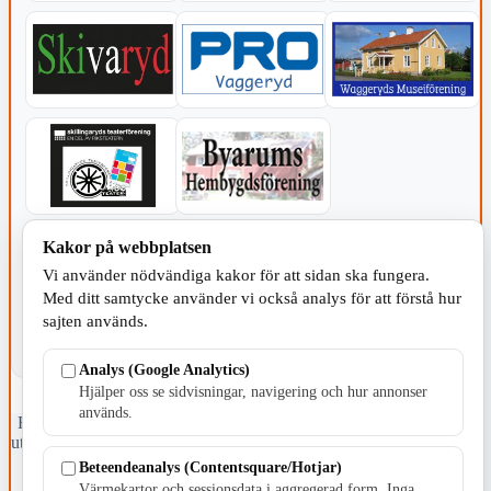
KOMMUNEN
Kakor på webbplatsen
Vi använder nödvändiga kakor för att sidan ska fungera.
Med ditt samtycke använder vi också analys för att förstå hur
sajten används.
Analys (Google Analytics)
Hjälper oss se sidvisningar, navigering och hur annonser
används.
Fristående webbtidningsföretag grundat 1991 som sedan 2002 ger
ut tidningen Skillingaryd.nu och 2010 lanserades Värnamo.nu. Från
april 2026 omfattar Skillingaryd.nu tre kommuner: Gnosjö,
Beteendeanalys (Contentsquare/Hotjar)
Värnamo och Vaggeryds kommun.
Värmekartor och sessionsdata i aggregerad form. Inga