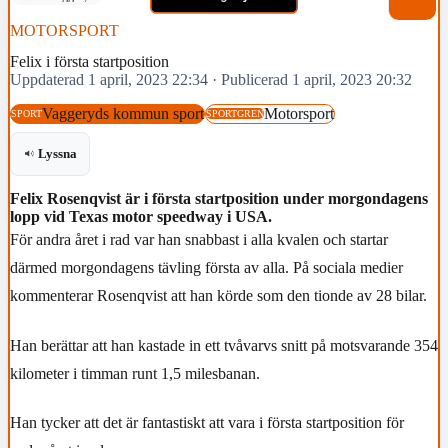
MOTORSPORT
Felix i första startposition
Uppdaterad 1 april, 2023 22:34
·
Publicerad 1 april, 2023 20:32
Vaggeryds kommun sport
Motorsport
SPORT
SPORTGREN
Lyssna
Felix Rosenqvist är i första startposition under morgondagens
lopp vid Texas motor speedway i USA.
För andra året i rad var han snabbast i alla kvalen och startar
därmed morgondagens tävling första av alla. På sociala medier
kommenterar Rosenqvist att han körde som den tionde av 28 bilar.
Han berättar att han kastade in ett tvåvarvs snitt på motsvarande 354
kilometer i timman runt 1,5 milesbanan.
Han tycker att det är fantastiskt att vara i första startposition för