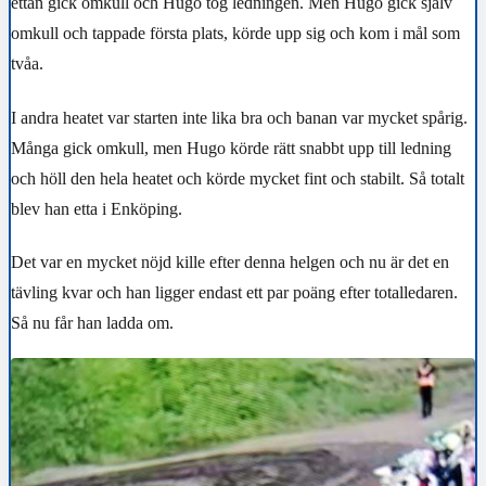
ettan gick omkull och Hugo tog ledningen. Men Hugo gick själv
omkull och tappade första plats, körde upp sig och kom i mål som
tvåa.
I andra heatet var starten inte lika bra och banan var mycket spårig.
Många gick omkull, men Hugo körde rätt snabbt upp till ledning
och höll den hela heatet och körde mycket fint och stabilt. Så totalt
blev han etta i Enköping.
Det var en mycket nöjd kille efter denna helgen och nu är det en
tävling kvar och han ligger endast ett par poäng efter totalledaren.
Så nu får han ladda om.