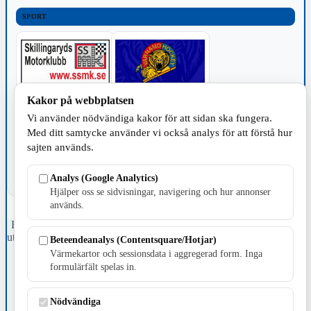
SPORT
Kakor på webbplatsen
TILLVERKNING
Vi använder nödvändiga kakor för att sidan ska fungera.
Med ditt samtycke använder vi också analys för att förstå hur
sajten används.
Analys (Google Analytics)
Hjälper oss se sidvisningar, navigering och hur annonser
används.
Fristående webbtidningsföretag grundat 1991 som sedan 2002 ger
ut tidningen Skillingaryd.nu och 2010 lanserades Värnamo.nu. Från
Beteendeanalys (Contentsquare/Hotjar)
april 2026 omfattar Skillingaryd.nu tre kommuner: Gnosjö,
Värmekartor och sessionsdata i aggregerad form. Inga
Värnamo och Vaggeryds kommun.
formulärfält spelas in.
Kontakta oss
E-post: redaktionen@skillingaryd.nu
Nödvändiga
Postadress: Gisslaköp 1, 568 92 Skillingaryd