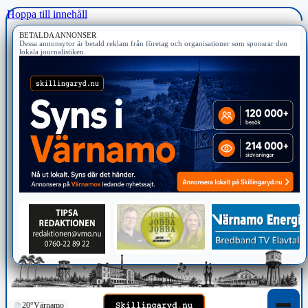
Hoppa till innehåll
BETALDA ANNONSER
Dessa annonsytor är betald reklam från företag och organisationer som sponsrar den
lokala journalistiken.
20°
Värnamo