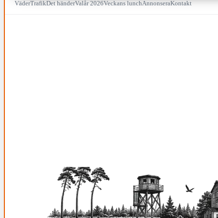
Väder
Trafik
Det händer
Valår 2026
Veckans lunch
Annonsera
Kontakt