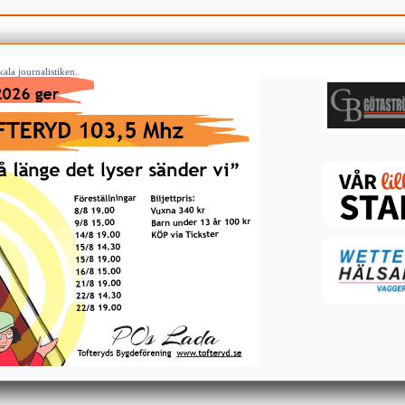
ala journalistiken.