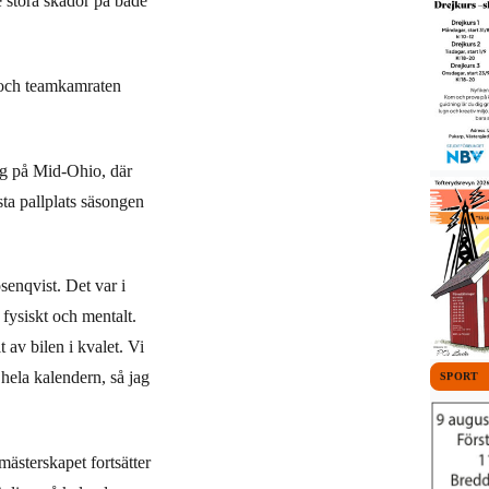
e stora skador på både
n och teamkamraten
äng på Mid-Ohio, där
ta pallplats säsongen
senqvist. Det var i
e fysiskt och mentalt.
 av bilen i kvalet. Vi
 hela kalendern, så jag
SPORT
ästerskapet fortsätter