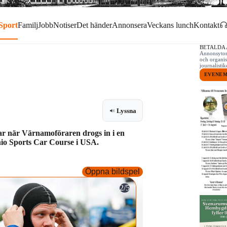
Sport
Familj
Jobb
Notiser
Det händer
Annonsera
Veckans lunch
Kontakt
BETALDA
Annonsytor 
och organis
journalist
EVENE
Lyssna
ycar när Värnamoföraren drogs in i en
Ohio Sports Car Course i USA.
Öppna bildspel
2/5