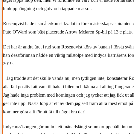
taget lappa ihop den, men vi förlorade ett varv och vi hade fortfarand
hjulupphängning och golv och tappade massor.
Rosenqvist hade i sin återkomst kvalat in före mästerskapsaspirante
Pato O'Ward som bäst placerade Arrow Mclaren Sp-bil på 13:e plats.
Det här är andra året i rad som Rosenqvist körs av banan i första sv
han dessförinnan nådde en viktig milstolpe med indyca-karriärens förs
2019.
– Jag trodde att det skulle vända nu, men tydligen inte, konstaterar Ro
alla fall positivt att vara tillbaka i bilen och känna att allting fungerad
Jag hade inga problem med körningen och jag tycker att jag fick ut allt
ger inte upp. Nästa lopp är ett av dem jag sett fram allra mest emot på
kommer göra allt för att få till något bra där!
Indycar-säsongen går nu in i ett månadslångt sommaruppehåll, innan m