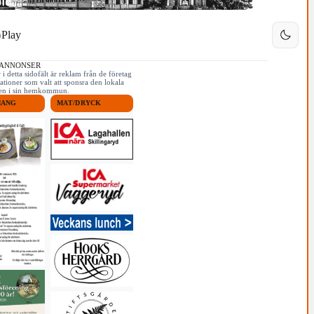
Play
 ANNONSER
i detta sidofält är reklam från de företag
ationer som valt att sponsra den lokala
iken i sin hemkommun.
MANG
MAT/DRYCK
3/5