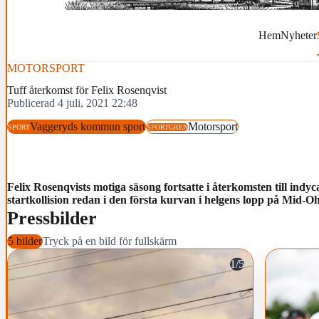
Hem
Nyheter
MOTORSPORT
Tuff återkomst för Felix Rosenqvist
Publicerad 4 juli, 2021 22:48
Vaggeryds kommun sport
Motorsport
SPORT
SPORTGREN
Felix Rosenqvists motiga säsong fortsatte i återkomsten till ind
startkollision redan i den första kurvan i helgens lopp på Mid-
Pressbilder
5 bilder
Tryck på en bild för fullskärm
1/5