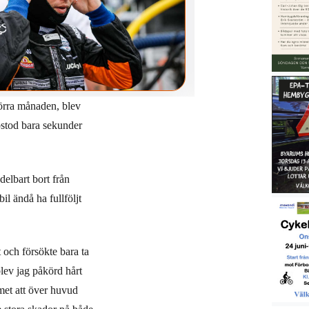
 förra månaden, blev
pstod bara sekunder
elbart bort från
il ändå ha fullföljt
 och försökte bara ta
lev jag påkörd hårt
amet att över huvud