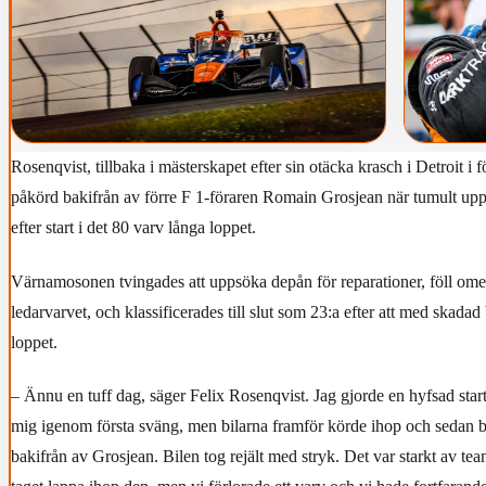
Rosenqvist, tillbaka i mästerskapet efter sin otäcka krasch i Detroit i
påkörd bakifrån av förre F 1-föraren Romain Grosjean när tumult up
efter start i det 80 varv långa loppet.
Värnamosonen tvingades att uppsöka depån för reparationer, föll omed
ledarvarvet, och klassificerades till slut som 23:a efter att med skadad b
loppet.
– Ännu en tuff dag, säger Felix Rosenqvist. Jag gjorde en hyfsad start
mig igenom första sväng, men bilarna framför körde ihop och sedan b
bakifrån av Grosjean. Bilen tog rejält med stryk. Det var starkt av te