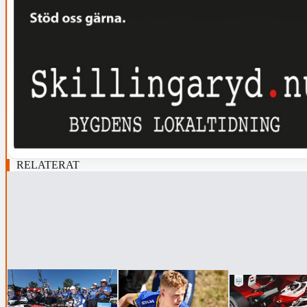
RELATERAT
‹