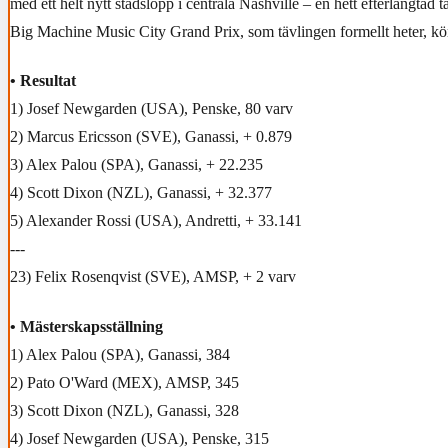
med ett helt nytt stadslopp i centrala Nashville – en hett efterlängtad 
Big Machine Music City Grand Prix, som tävlingen formellt heter, kör
• Resultat
1) Josef Newgarden (USA), Penske, 80 varv
2) Marcus Ericsson (SVE), Ganassi, + 0.879
3) Alex Palou (SPA), Ganassi, + 22.235
4) Scott Dixon (NZL), Ganassi, + 32.377
5) Alexander Rossi (USA), Andretti, + 33.141
---
23) Felix Rosenqvist (SVE), AMSP, + 2 varv
• Mästerskapsställning
1) Alex Palou (SPA), Ganassi, 384
2) Pato O'Ward (MEX), AMSP, 345
3) Scott Dixon (NZL), Ganassi, 328
4) Josef Newgarden (USA), Penske, 315