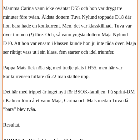
Mamma Carina vann icke oväntat D55 och hon var drygt tre
minuter före tvåan. Äldsta dottern Tuva Nylund toppade D18 där
hon bara hade en konkurrent. Men, det var klasskillnad. Tuva var
över timmen (!) före. Och, så vann yngsta dottern Maja Nylund
D10. Att hon var ensam i klassen kunde hon ju inte råda över. Maja
ser riktigt vass ut i sin klass, fem starter och idel triumfer.
Pappa Mats fick nöja sig med tredje plats i H55, men här var
konkurrensen tuffare då 22 man ställde upp.
Det här med trippel är inget nytt för BSOK-familjen. På sprint-DM
i Kalmar förra året vann Maja, Carina och Mats medan Tuva då
”bara” blev tvåa.
Resultat,