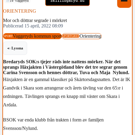
14°
Vaggeryd
ORIENTERING
Mor och döttrar segrade i mörkret
Publicerad 15 april, 2022 08:09
Vaggeryds kommun sport
Orientering
SPORT
SPORTGREN
Lyssna
Bredaryds SOK:s tjejer räds inte nattens mörker. När det
sprangs Häxjakten i Västergötland blev det tre segrar genom
Carina Svensson och hennes döttrar, Tuva och Maja Nylund.
Häxjakten är en gammal klassiker på Skärtorsdagsnatten. Det är IK
Gandvik i Skara som arrangerar och årets tävling var den 65:e i
ordningen. Tävlingen sprangs en knapp mil väster om Skara i
Ardala.
BSOK var enda klubb från trakten i form av familjen
Svensson/Nylund.