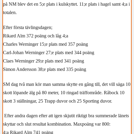
på NM blev det en 5;e plats i kulskyttet. 11;e plats i hagel samt 4;a i
totalen.
Efter första tävlingsdagen;
Rikard Alm 372 poäng och låg 4;a
Charles Werninger 15;e plats med 357 poäng
Carl-Johan Werninger 27;e plats med 344 poäng
Claes Werninger 29;e plats med 341 poäng
Simon Andersson 38;e plats med 335 poäng
SM dag två man kör man samma skytte en gång till, det vill säga 10
skott löpande älg på 80 meter, 10 ringad träffområde. Råbock 10
skott 3 ställningar, 25 Trapp duvor och 25 Sporting duvor.
Efter andra dagen efter att igen skjutit riktigt bra summerade länets
skyttar och s
lut resultat kombination. Maxpoäng var 800:
4:a Rikard Alm 741 poäng