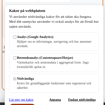
KOMMUNEN
Kakor på webbplatsen
Vi använder nödvändiga kakor för att sidan ska fungera.
Med ditt samtycke använder vi också analys för att förstå hur
sajten används.
Analys (Google Analytics)
Hjälper oss se sidvisningar, navigering och hur annonser
används.
Fristående webbtidningsföretag grundat 1991 som sedan 2002 ger
ut tidningen Skillingaryd.nu och 2010 lanserades Värnamo.nu. Från
april 2026 omfattar Skillingaryd.nu tre kommuner: Gnosjö,
Beteendeanalys (Contentsquare/Hotjar)
Värnamo och Vaggeryds kommun.
Värmekartor och sessionsdata i aggregerad form. Inga
formulärfält spelas in.
Kontakta oss
E-post: redaktionen@skillingaryd.nu
Postadress: Gisslaköp 1, 568 92 Skillingaryd
Nödvändiga
Krävs för grundläggande funktioner som regionsval och
Kakinställningar
säkerhet.
Läs mer om kakor
Anpassa
Endast nödvändiga