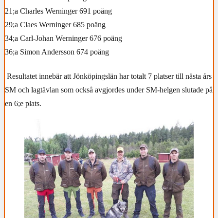
21;a Charles Werninger 691 poäng
29;a Claes Werninger 685 poäng
34;a Carl-Johan Werninger 676 poäng
36;a Simon Andersson 674 poäng
Resultatet innebär att Jönköpingslän har totalt 7 platser till nästa års
SM och l
agtävlan som också avgjordes under SM-helgen slutade på
en 6;e plats.