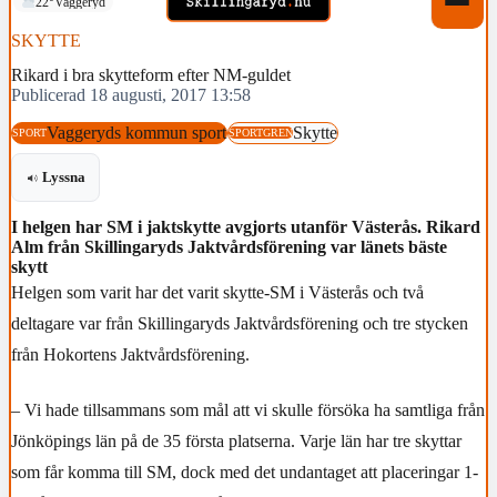
22°
Vaggeryd
SKYTTE
Rikard i bra skytteform efter NM-guldet
Publicerad 18 augusti, 2017 13:58
Vaggeryds kommun sport
Skytte
SPORT
SPORTGREN
Lyssna
I helgen har SM i jaktskytte avgjorts utanför Västerås. Rikard
Alm från Skillingaryds Jaktvårdsförening var länets bäste
skytt
Helgen som varit har det varit skytte-SM i Västerås och två
deltagare var från Skillingaryds Jaktvårdsförening och tre stycken
från Hokortens Jaktvårdsförening.
– Vi hade tillsammans som mål att vi skulle försöka ha samtliga från
Jönköpings län på de 35 första platserna. Varje län har tre skyttar
som får komma till SM, dock med det undantaget att placeringar 1-