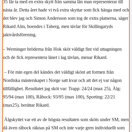
35 får ta med en extra skytt från samma län man representerar till
nästa år. Detta året hade vi två extra skyttar som fick hänga med och
det blev jag och Simon Andersson som tog de extra platserna, säger
Rikard Alm, boendes i Taberg, men tävlar för Skillingaryds
jaktvårdsförening.
– Werninger bröderna från Hok sköt väldigt fint vid uttagningen
och de fick representera länet i lag tävlan, menar Rikard.
–
För min egen del kändes det väldigt skönt att formen från
Nordiska mästerskapet i Norge satt kvar och att det ej var någon
tillfällighet. Resultatet jag sköt var:
Trapp: 24/24 (max 25),
Älg:
95/94 (max 100),
Råbock: 93/95 (max 100),
Sporting: 22/21
(max25), berättar Rikard.
Älgskyttet var ett av de högsta resultaten som sköts under SM, men
då även råbock räknas på SM och inte varje gren individuellt som