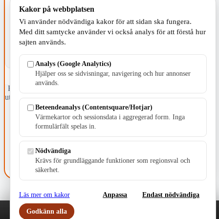
Kakor på webbplatsen
KOMMUNEN
Vi använder nödvändiga kakor för att sidan ska fungera.
Med ditt samtycke använder vi också analys för att förstå hur
sajten används.
Analys (Google Analytics)
Hjälper oss se sidvisningar, navigering och hur annonser
används.
Fristående webbtidningsföretag grundat 1991 som sedan 2002 ger
ut tidningen Skillingaryd.nu och 2010 lanserades Värnamo.nu. Från
april 2026 omfattar Skillingaryd.nu tre kommuner: Gnosjö,
Beteendeanalys (Contentsquare/Hotjar)
Värnamo och Vaggeryds kommun.
Värmekartor och sessionsdata i aggregerad form. Inga
formulärfält spelas in.
Kontakta oss
E-post: redaktionen@skillingaryd.nu
Postadress: Gisslaköp 1, 568 92 Skillingaryd
Nödvändiga
Krävs för grundläggande funktioner som regionsval och
Kakinställningar
säkerhet.
Läs mer om kakor
Anpassa
Endast nödvändiga
Godkänn alla
Play