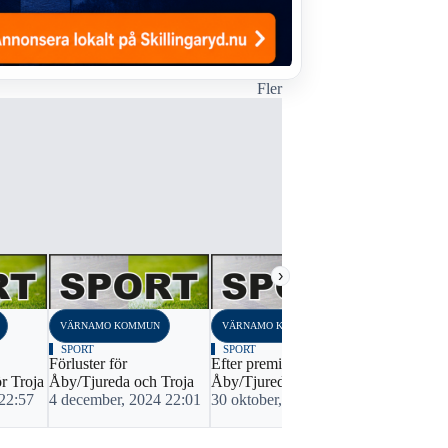
Fler
›
VÄRNAMO KOMMUN
VÄRNAMO KOMMUN
VÄRNAMO K
SPORT
SPORT
SPORT
Förluster för
Efter premiärsuccén -
Troja gick 
ör Troja
Åby/Tjureda och Troja
Åby/Tjureda föll tungt
Dalen utsla
 22:57
4 december, 2024 22:01
30 oktober, 2024 22:42
11 mars, 20