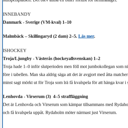
INNEBANDY
Danmark - Sverige (VM-kval) 1–10
Malmbäck – Skillingaryd (2 dam) 2–5.
Läs mer
.
ISHOCKEY
Troja/Ljungby - Västerås (hockeyallsvenskan) 1–2
Troja hade 1–0 inför slutperioden men föll mot jumbokollegan som ni
före i tabellen. Man ska aldrig säga att det är avgjort med åtta matche
minst sagt mörkt ut för Troja som lrä få kvalspela för att hänga kvar i 
Lenhovda - Virserum (3) 4–5 straffläggning
Det är Lenhovda och Virserum som kämpar tillsammans med Rydaholm
och få kvalspela uppåt. Rydaholm möter närmast just Virserum.