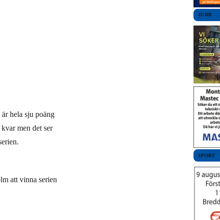
JOBB
 är hela sju poäng
r kvar men det ser
serien.
SPORT
 att vinna serien