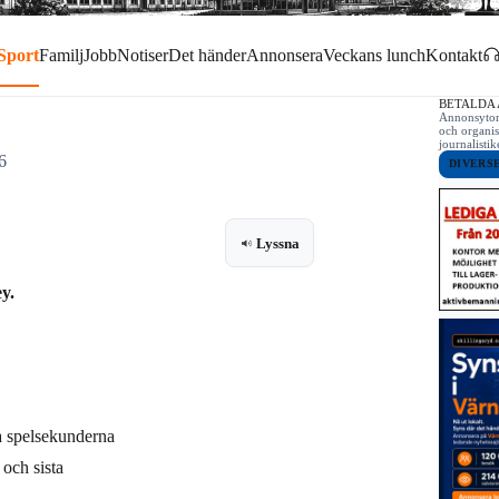
Sport
Familj
Jobb
Notiser
Det händer
Annonsera
Veckans lunch
Kontakt
BETALDA
Annonsytor 
och organis
journalist
6
DIVERS
Lyssna
y.
ta spelsekunderna
och sista