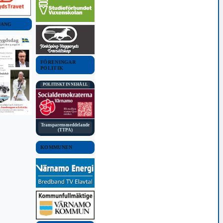
MANG
FÖRENINGAR
POLITIK
POLITISKT INNEHÅLL
Transparensmeddelande
(TTPA)
KOMMUNEN