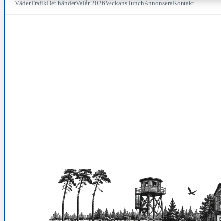
Väder
Trafik
Det händer
Valår 2026
Veckans lunch
Annonsera
Kontakt