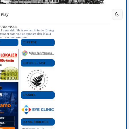
Play
 ANNONSER
i detta sidofält är reklam från de företag
ationer som valt att sponsra den lokala
iken i sin hemkommun.
E
DIVERSE
HOTELL - MAT
HANDEL
BANK-JOBB-HUS