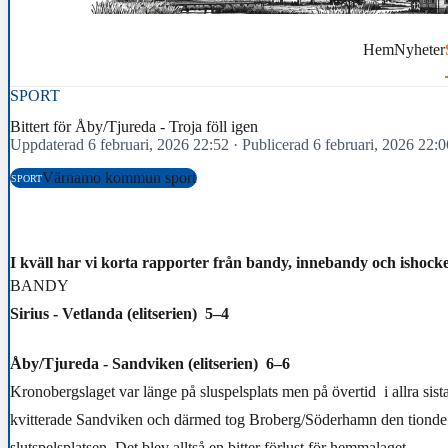
Hem
Nyheter
SPORT
Bittert för Åby/Tjureda - Troja föll igen
Uppdaterad 6 februari, 2026 22:52
·
Publicerad 6 februari, 2026 22:0
Värnamo kommun sport
SPORT
I kväll har vi korta rapporter från bandy, innebandy och ishocke
BANDY
Sirius - Vetlanda (elitserien) 5–4
Åby/Tjureda - Sandviken (elitserien) 6–6
Kronobergslaget var länge på sluspelsplats men på övertid i allra sis
kvitterade Sandviken och därmed tog Broberg/Söderhamn den tionde 
slutspelsplatsen. Det blev alltså en bitter förlust för hemmalaget.