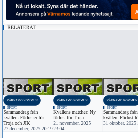
RELATERAT
‹
VÄRNAMO KOMMUN
VÄRNAMO KOMMUN
VÄRNAMO KOMMUN
SPORT
SPORT
SPORT
Sammandrag från
Kvällens matcher: Ny
Sammandrag från
kvällen: Förluster för
förlust för Troja
kvällen: Förlust f
Troja och JIK
21 november, 2025
31 oktober, 2025
27 december, 2025 20:19
23:04