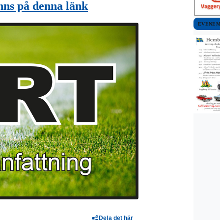
nns på denna länk
EVENE
Dela det här