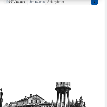
16°
Värnamo
Sök nyheter
⌕