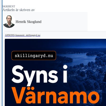
SKRIBENT
Artikeln är skriven av
Henrik Skoglund
ANNONS
|
Annonsör: skillingaryd.nu