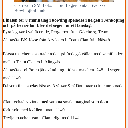
Clan vann SM. Foto: Thord Lagercrantz , Svenska
Bowlingförbundet
Finalen för 8-mannalag i bowling spelades i helgen i Jönköping
och på herrsidan blev det seger för ett länslag.
Fyra lag var kvalificerade, Pergamon från Göteborg, Team
Alingsås, BK Jösse från Arvika och Team Clan från Nässjö.
Första matcherna startade redan på fredagskvällen med semifinaler
mellan Team Clan och Alingsås.
Alingsås stod för en jättevändning i första matchen. 2–8 till seger
med 11–9.
Då semifinal spelas bäst av 3 så var Smålänningarna inte uträknade
.
Clan lyckades vinna med samma smala marginal som dom
förlorade med kvällen innan. 11–9.
Tredje matchen vann Clan tidigt med 11–4.