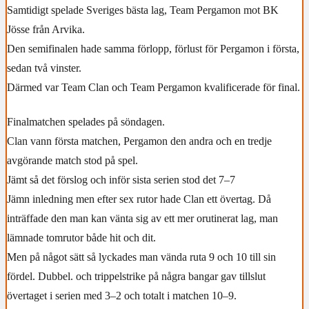
Samtidigt spelade Sveriges bästa lag, Team Pergamon mot BK
Jösse från Arvika.
Den semifinalen hade samma förlopp, förlust för Pergamon i första,
sedan två vinster.
Därmed var Team Clan och Team Pergamon kvalificerade för final.
Finalmatchen spelades på söndagen.
Clan vann första matchen, Pergamon den andra och en tredje
avgörande match stod på spel.
Jämt så det förslog och inför sista serien stod det 7–7
Jämn inledning men efter sex rutor hade Clan ett övertag. Då
inträffade den man kan vänta sig av ett mer orutinerat lag, man
lämnade tomrutor både hit och dit.
Men på något sätt så lyckades man vända ruta 9 och 10 till sin
fördel. Dubbel. och trippelstrike på några bangar gav tillslut
övertaget i serien med 3–2 och totalt i matchen 10–9.