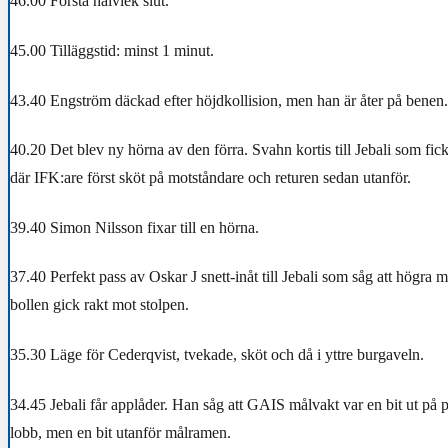
46.00 Första halvlek slut.
45.00 Tilläggstid: minst 1 minut.
43.40 Engström däckad efter höjdkollision, men han är åter på benen.
40.20 Det blev ny hörna av den förra. Svahn kortis till Jebali som fick
där IFK:are först sköt på motståndare och returen sedan utanför.
39.40 Simon Nilsson fixar till en hörna.
37.40 Perfekt pass av Oskar J snett-inåt till Jebali som såg att högra 
bollen gick rakt mot stolpen.
35.30 Läge för Cederqvist, tvekade, sköt och då i yttre burgaveln.
34.45 Jebali får applåder. Han såg att GAIS målvakt var en bit ut på p
lobb, men en bit utanför målramen.