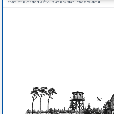
Väder
Trafik
Det händer
Valår 2026
Veckans lunch
Annonsera
Kontakt