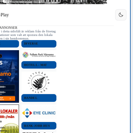
Play
 ANNONSER
i detta sidofält är reklam från de företag
ationer som valt att sponsra den lokala
iken i sin hemkommun.
E
DIVERSE
HOTELL - MAT
HANDEL
BANK-JOBB-HUS