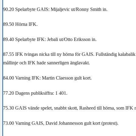
90.20 Spelarbyte GAIS: Mijaljevic ut/Ronny Smith in.
89.50 Hörna IFK.
89.40 Spelarbyte IFK: Jebali ut/Otto Eriksson in.
87.55 IFK tvingas nicka till ny hörna för GAIS. Fullständig kalabali
mållinje och IFK hade sannerligen änglavakt.
84.00 Varning IFK: Martin Claesson gult kort.
77.20 Dagens publiksiffra: 1 401.
75.30 GAIS vände spelet, snabbt skott, Rasheed till hörna, som IFK 
73.00 Varning GAIS, David Johannesson gult kort (protest).