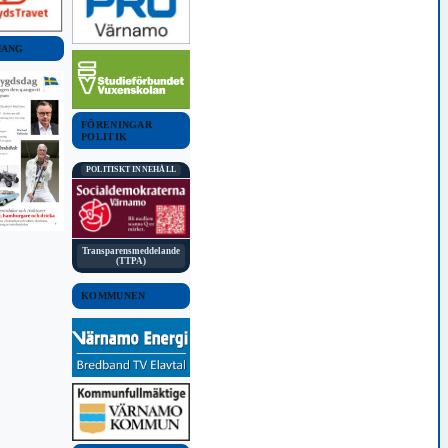
MANG
FÖRENINGAR
POLITIK
POLITISKT INNEHÅLL
Transparensmeddelande
(TTPA)
KOMMUNEN