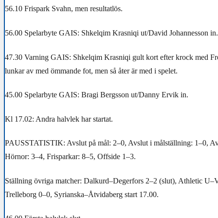
56.10 Frispark Svahn, men resultatlös.
56.00 Spelarbyte GAIS: Shkelqim Krasniqi ut/David Johannesson in.
47.30 Varning GAIS: Shkelqim Krasniqi gult kort efter krock med F
lunkar av med ömmande fot, men så åter är med i spelet.
45.00 Spelarbyte GAIS: Bragi Bergsson ut/Danny Ervik in.
Kl 17.02: Andra halvlek har startat.
PAUSSTATISTIK: Avslut på mål: 2–0, Avslut i målställning: 1–0, Avsl
Hörnor: 3–4, Frisparkar: 8–5, Offside 1–3.
Ställning övriga matcher: Dalkurd–Degerfors 2–2 (slut), Athletic U–
Trelleborg 0–0, Syrianska–Åtvidaberg start 17.00.