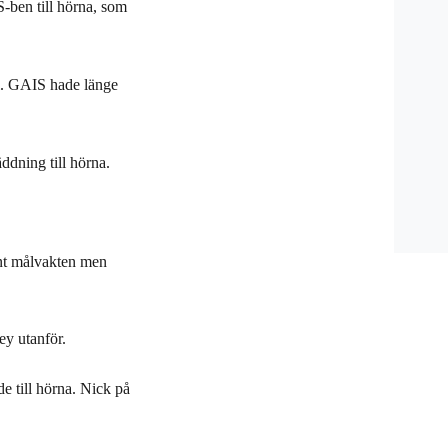
S-ben till hörna, som
l. GAIS hade länge
ddning till hörna.
runt målvakten men
ey utanför.
e till hörna. Nick på