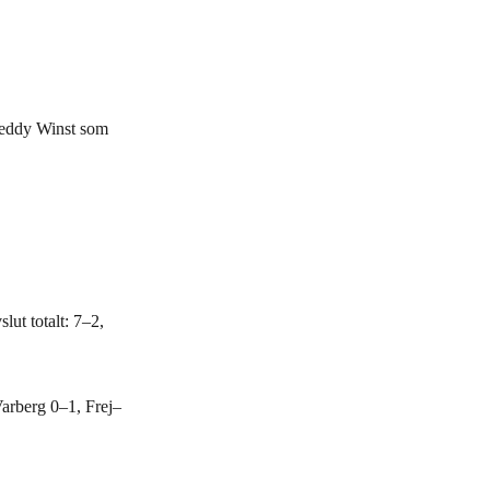
reddy Winst som
ut totalt: 7–2,
Varberg 0–1, Frej–