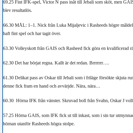
69.25 Fint IFK-spel, Victor N pass inåt till Jebali som sköt, men GAI
blev resultatlös.
66.30 MÅL: 1–1. Nick från Luka Mijaljevic i Rasheeds högre målde
haft fint spel och har tagit över.
63.30 Volleyskott från GAIS och Rasheed fick göra en kvalificerad rä
62.30 Det har börjat regna. Kallt är det redan. Brrrrrrr….
61.30 Delikat pass av Oskar till Jebali som i friläge försökte skjuta 
denne fick fram en hand och avvärjde. Nära, nära…
60.30 Hörna IFK från vänster. Skruvad boll från Svahn, Oskar J voll
57.25 Hörna GAIS, som IFK fick ut till inkast, som i sin tur utmynnad
hörnan utanför Rasheeds högra stolpe.