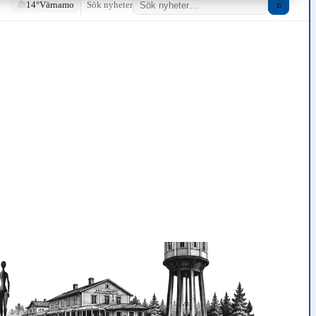
14°
Värnamo
Sök nyheter
⌕