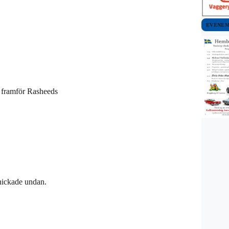
EVENE
k framför Rasheeds
nickade undan.