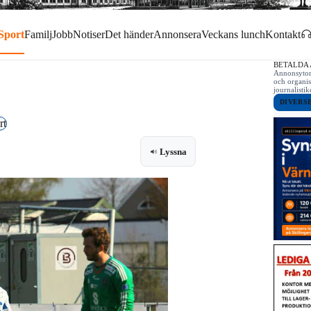
Sport
Familj
Jobb
Notiser
Det händer
Annonsera
Veckans lunch
Kontakt
BETALDA
Annonsytor 
och organis
journalist
DIVERS
rt
Lyssna